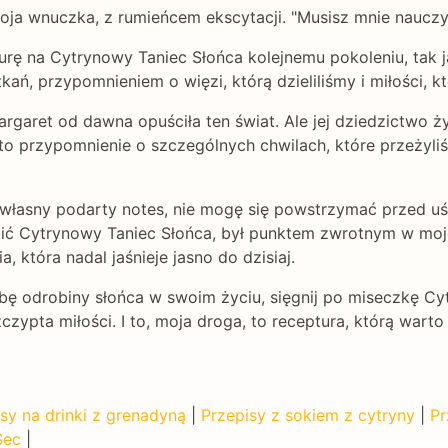
ja wnuczka, z rumieńcem ekscytacji. "Musisz mnie nauczyć,
urę na Cytrynowy Taniec Słońca kolejnemu pokoleniu, tak ja
ń, przypomnieniem o więzi, którą dzieliliśmy i miłości, k
Margaret od dawna opuściła ten świat. Ale jej dziedzictw
 to przypomnienie o szczególnych chwilach, które przeżyliś
ój własny podarty notes, nie mogę się powstrzymać przed 
ić Cytrynowy Taniec Słońca, był punktem zwrotnym w mojej 
, która nadal jaśnieje jasno do dzisiaj.
ebę odrobiny słońca w swoim życiu, sięgnij po miseczkę Cy
 szczypta miłości. I to, moja droga, to receptura, którą war
sy na drinki z grenadyną
|
Przepisy z sokiem z cytryny
|
Pr
Sec
|