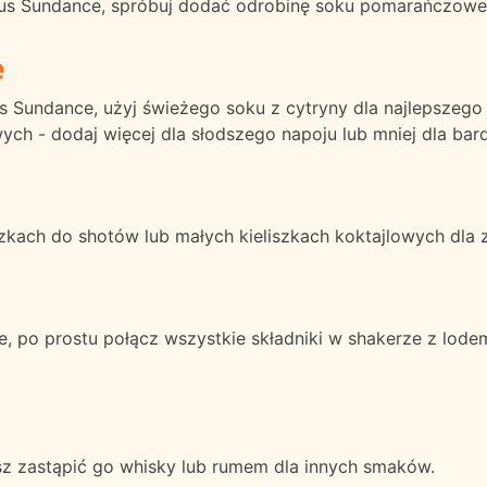
trus Sundance, spróbuj dodać odrobinę soku pomarańczow
e
s Sundance, użyj świeżego soku z cytryny dla najlepszeg
ch - dodaj więcej dla słodszego napoju lub mniej dla bard
szkach do shotów lub małych kieliszkach koktajlowych dl
, po prostu połącz wszystkie składniki w shakerze z lode
sz zastąpić go whisky lub rumem dla innych smaków.