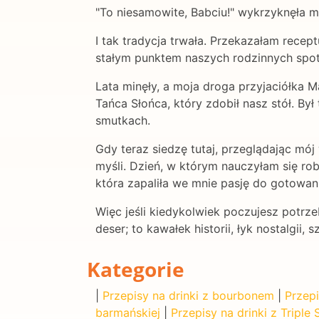
"To niesamowite, Babciu!" wykrzyknęła mo
I tak tradycja trwała. Przekazałam recept
stałym punktem naszych rodzinnych spotka
Lata minęły, a moja droga przyjaciółka 
Tańca Słońca, który zdobił nasz stół. Był
smutkach.
Gdy teraz siedzę tutaj, przeglądając m
myśli. Dzień, w którym nauczyłam się rob
która zapaliła we mnie pasję do gotowania
Więc jeśli kiedykolwiek poczujesz potrz
deser; to kawałek historii, łyk nostalgii,
Kategorie
|
Przepisy na drinki z bourbonem
|
Przepi
barmańskiej
|
Przepisy na drinki z Triple 