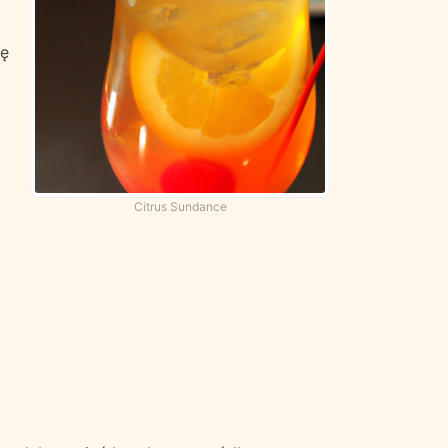
ię
Citrus Sundance