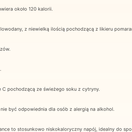
wiera około 120 kalorii.
glowodany, z niewielką ilością pochodzącą z likieru pomar
czów.
.
nę C pochodzącą ze świeżego soku z cytryny.
nie być odpowiednia dla osób z alergią na alkohol.
ndance to stosunkowo niskokaloryczny napój, idealny do sp