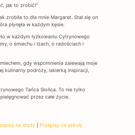
 jak to zrobić!"
k zrobiła to dla mnie Margaret. Stał się on
tóra płynęła w każdym kęsie.
o żyło w każdym łyżkowaniu Cytrynowego
my, o śmiechu i łzach, o radościach i
uśmiechem, gdy wspomnienia zalewają moje
kulinarny podróży, iskierką inspiracji,
trynowego Tańca Słońca. To nie tylko
to pielęgnować przez całe życie.
zepisy na shoty
|
Przepisy ze szkoły