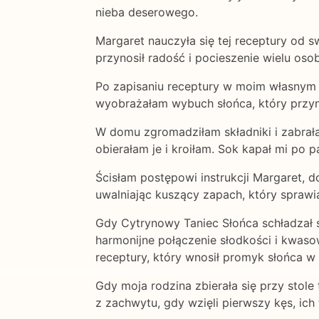
nieba deserowego.
Margaret nauczyła się tej receptury od sw
przynosił radość i pocieszenie wielu oso
Po zapisaniu receptury w moim własnym 
wyobrażałam wybuch słońca, który przyni
W domu zgromadziłam składniki i zabrał
obierałam je i kroiłam. Sok kapał mi po 
Ścisłam postępowi instrukcji Margaret, d
uwalniając kuszący zapach, który sprawia
Gdy Cytrynowy Taniec Słońca schładzał s
harmonijne połączenie słodkości i kwaso
receptury, który wnosił promyk słońca w 
Gdy moja rodzina zbierała się przy stol
z zachwytu, gdy wzięli pierwszy kęs, ich 