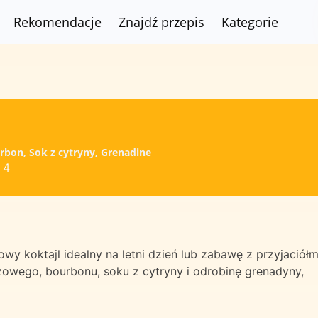
Rekomendacje
Znajdź przepis
Kategorie
urbon, Sok z cytryny, Grenadine
4
wy koktajl idealny na letni dzień lub zabawę z przyjaciółm
czowego, bourbonu, soku z cytryny i odrobinę grenadyny,