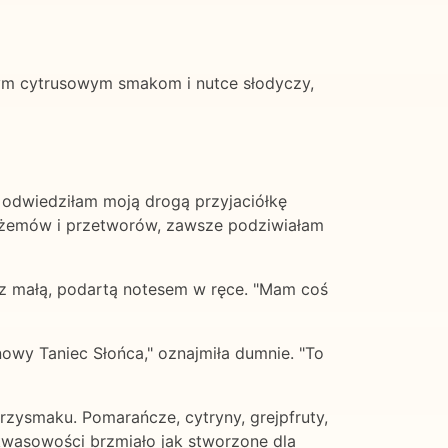
snym cytrusowym smakom i nutce słodyczy,
dy odwiedziłam moją drogą przyjaciółkę
dżemów i przetworów, zawsze podziwiałam
iła z małą, podartą notesem w ręce. "Mam coś
ynowy Taniec Słońca," oznajmiła dumnie. "To
rzysmaku. Pomarańcze, cytryny, grejpfruty,
 kwasowości brzmiało jak stworzone dla