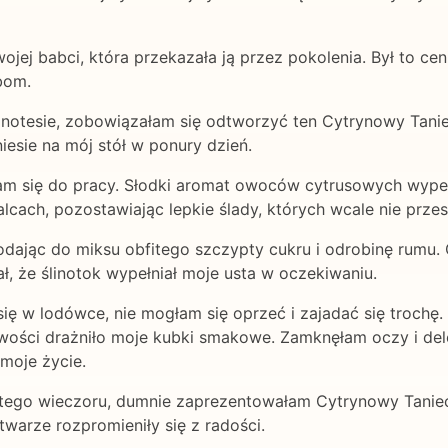
ojej babci, która przekazała ją przez pokolenia. Był to cen
bom.
notesie, zobowiązałam się odtworzyć ten Cytrynowy Taniec
esie na mój stół w ponury dzień.
am się do pracy. Słodki aromat owoców cytrusowych wypełn
palcach, pozostawiając lepkie ślady, których wcale nie prze
odając do miksu obfitego szczypty cukru i odrobinę rumu. G
ł, że ślinotok wypełniał moje usta w oczekiwaniu.
ię w lodówce, nie mogłam się oprzeć i zajadać się trochę
wości drażniło moje kubki smakowe. Zamknęłam oczy i dele
moje życie.
e tego wieczoru, dumnie zaprezentowałam Cytrynowy Taniec 
twarze rozpromieniły się z radości.