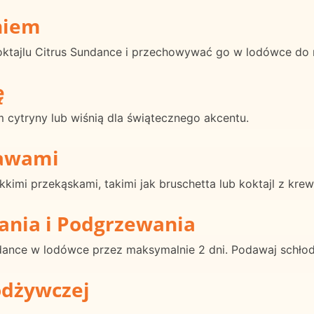
niem
oktajlu Citrus Sundance i przechowywać go w lodówce do
ę
m cytryny lub wiśnią dla świątecznego akcentu.
rawami
kkimi przekąskami, takimi jak bruschetta lub koktajl z kre
ania i Podgrzewania
ndance w lodówce przez maksymalnie 2 dni. Podawaj schłod
odżywczej