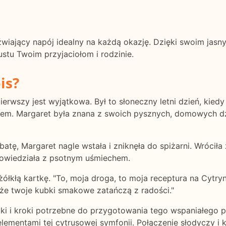
eźwiający napój idealny na każdą okazję. Dzięki swoim ja
stu Twoim przyjaciołom i rodzinie.
is?
pierwszy jest wyjątkowa. Był to słoneczny letni dzień, kie
em. Margaret była znana z swoich pysznych, domowych 
erbatę, Margaret nagle wstała i zniknęła do spiżarni. Wróc
 powiedziała z psotnym uśmiechem.
zżółkłą kartkę. "To, moja droga, to moja receptura na Cytr
 że twoje kubki smakowe zatańczą z radości."
iki i kroki potrzebne do przygotowania tego wspaniałego p
elementami tej cytrusowej symfonii. Połączenie słodyczy i