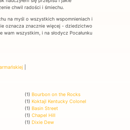
jak nauczyłem się przepisu i jakie
enie chwil radości i śmiechu.
echu na myśl o wszystkich wspomnieniach i
nie oznacza znacznie więcej - dziedzictwo
wie wam wszystkim, i na słodycz Pocałunku
armańskiej
|
(1)
Bourbon on the Rocks
(1)
Koktajl Kentucky Colonel
(1)
Basin Street
(1)
Chapel Hill
(1)
Dixie Dew