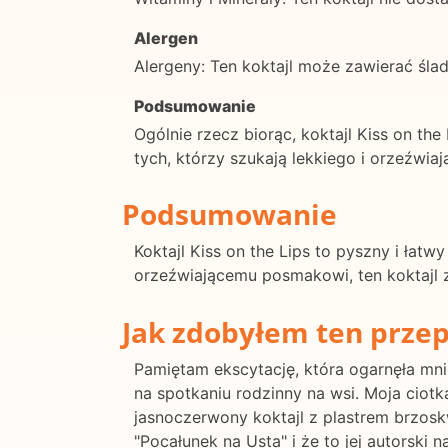
Alergen
Alergeny: Ten koktajl może zawierać ślad
Podsumowanie
Ogólnie rzecz biorąc, koktajl Kiss on th
tych, którzy szukają lekkiego i orzeźwia
Podsumowanie
Koktajl Kiss on the Lips to pyszny i ła
orzeźwiającemu posmakowi, ten koktajl z
Jak zdobyłem ten przep
Pamiętam ekscytację, która ogarnęła mnie
na spotkaniu rodzinny na wsi. Moja ciotk
jasnoczerwony koktajl z plastrem brzoskw
"Pocałunek na Usta" i że to jej autorski n