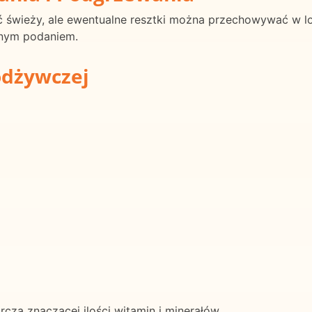
wać świeży, ale ewentualne resztki można przechowywać w 
wnym podaniem.
odżywczej
arcza znaczącej ilości witamin i minerałów.