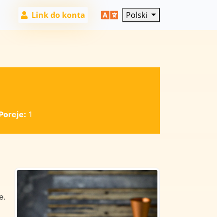
Link do konta
Polski
Porcje:
1
e.