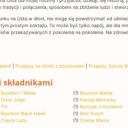
na Usta dla mojej rodziny i przyjaciół, dzieląc się historią, 
tradycji i połączenia, sposobem na zbliżenie ludzi i stworz
całunku na Usta w dłoni, nie mogę się powstrzymać od uśmi
y tym prostym koktajlu. To może być tylko napój, ale dla m
zepisów przekazywanych z pokolenia na pokolenie. Na zdro
elami
|
Przepisy na drinki z bourbonem
|
Przepisy Szkoły B
i składnikami
)
Bourbon i Woda
(1)
Bourbon Butter
)
Dixie Julep
(1)
Koktajl Kentucky
)
Tnt
(1)
Kurczak z morelami
)
Bourbon Black Hawk
(1)
Bret Punch
)
Creole Lady
(1)
Creole Mama