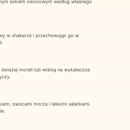
 innym sokiem owocowym według własnego
owy w shakerze i przechowując go w
d.
 świeżej moreli lub wiśnią na wykałaczce
yczy.
kiem, owocami morza i lekkimi sałatkami.
ie.