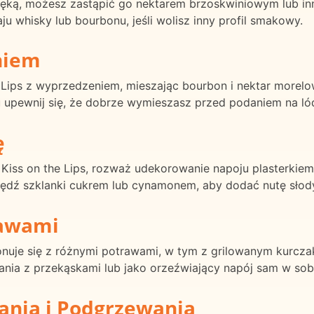
 ręką, możesz zastąpić go nektarem brzoskwiniowym lub
u whisky lub bourbonu, jeśli wolisz inny profil smakowy.
niem
 Lips z wyprzedzeniem, mieszając bourbon i nektar morel
upewnij się, że dobrze wymieszasz przed podaniem na ló
ę
l Kiss on the Lips, rozważ udekorowanie napoju plasterkiem
wędź szklanki cukrem lub cynamonem, aby dodać nutę słod
rawami
onuje się z różnymi potrawami, w tym z grilowanym kurcza
ia z przekąskami lub jako orzeźwiający napój sam w sob
ania i Podgrzewania