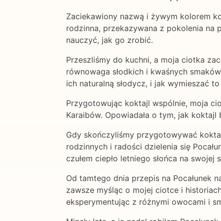
Zaciekawiony nazwą i żywym kolorem kokta
rodzinna, przekazywana z pokolenia na p
nauczyć, jak go zrobić.
Przeszliśmy do kuchni, a moja ciotka zac
równowaga słodkich i kwaśnych smaków, 
ich naturalną słodycz, i jak wymieszać t
Przygotowując koktajl wspólnie, moja ciot
Karaibów. Opowiadała o tym, jak koktajl
Gdy skończyliśmy przygotowywać koktajle,
rodzinnych i radości dzielenia się Pocał
czułem ciepło letniego słońca na swojej 
Od tamtego dnia przepis na Pocałunek na 
zawsze myśląc o mojej ciotce i historia
eksperymentując z różnymi owocami i sm