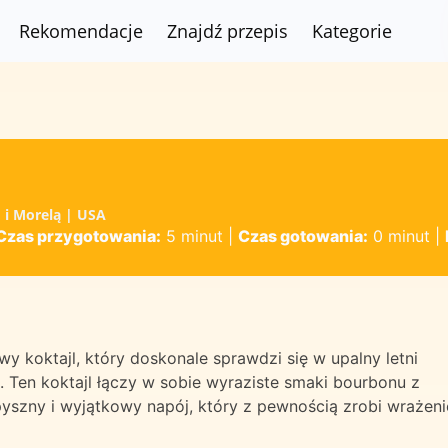
Rekomendacje
Znajdź przepis
Kategorie
 i Morelą | USA
Czas przygotowania:
5 minut
|
Czas gotowania:
0 minut
|
wy koktajl, który doskonale sprawdzi się w upalny letni
. Ten koktajl łączy w sobie wyraziste smaki bourbonu z
yszny i wyjątkowy napój, który z pewnością zrobi wrażeni