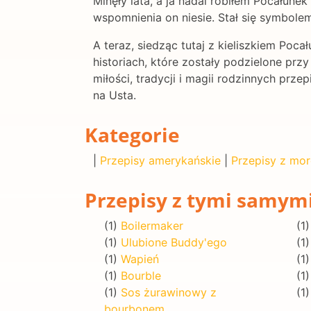
Minęły lata, a ja nadal robiłem Pocałunek 
wspomnienia on niesie. Stał się symbolem 
A teraz, siedząc tutaj z kieliszkiem Po
historiach, które zostały podzielone prz
miłości, tradycji i magii rodzinnych pr
na Usta.
Kategorie
|
Przepisy amerykańskie
|
Przepisy z mor
Przepisy z tymi samym
(1)
Boilermaker
(1
(1)
Ulubione Buddy'ego
(1
(1)
Wapień
(1
(1)
Bourble
(1
(1)
Sos żurawinowy z
(1
bourbonem