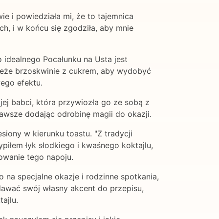
ie i powiedziała mi, że to tajemnica
h, i w końcu się zgodziła, aby mnie
o idealnego Pocałunku na Usta jest
ieże brzoskwinie z cukrem, aby wydobyć
wego efektu.
ojej babci, która przywiozła go ze sobą z
zawsze dodając odrobinę magii do okazji.
iony w kierunku toastu. "Z tradycji
ypiłem łyk słodkiego i kwaśnego koktajlu,
towanie tego napoju.
 na specjalne okazje i rodzinne spotkania,
odawać swój własny akcent do przepisu,
ajlu.