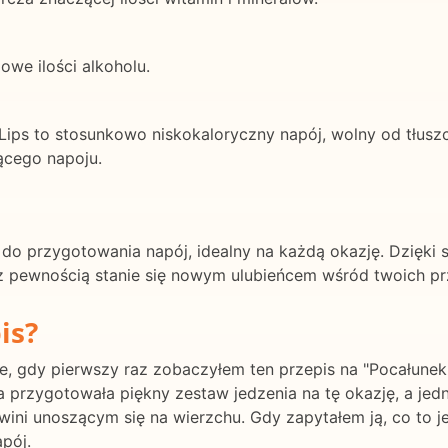
owe ilości alkoholu.
e Lips to stosunkowo niskokaloryczny napój, wolny od tłusz
jącego napoju.
twy do przygotowania napój, idealny na każdą okazję. Dzięk
 pewnością stanie się nowym ulubieńcem wśród twoich przy
is?
, gdy pierwszy raz zobaczyłem ten przepis na "Pocałunek n
a przygotowała piękny zestaw jedzenia na tę okazję, a jed
ini unoszącym się na wierzchu. Gdy zapytałem ją, co to je
apój.