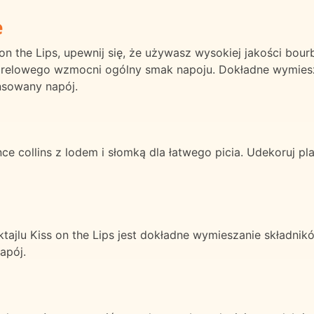
e
n the Lips, upewnij się, że używasz wysokiej jakości bou
orelowego wzmocni ogólny smak napoju. Dokładne wymies
nsowany napój.
nce collins z lodem i słomką dla łatwego picia. Udekoruj pl
ajlu Kiss on the Lips jest dokładne wymieszanie składn
apój.