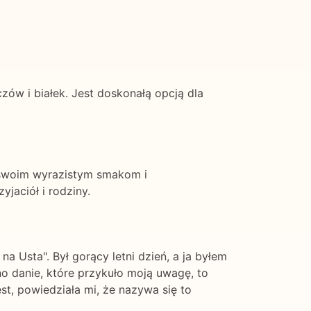
czów i białek. Jest doskonałą opcją dla
i swoim wyrazistym smakom i
jaciół i rodziny.
a Usta". Był gorący letni dzień, a ja byłem
no danie, które przykuło moją uwagę, to
st, powiedziała mi, że nazywa się to