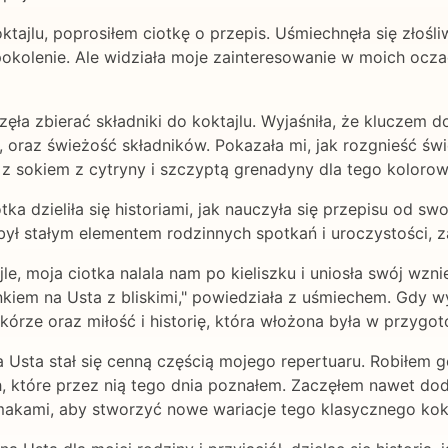
jlu, poprosiłem ciotkę o przepis. Uśmiechnęła się złośliw
okolenie. Ale widziała moje zainteresowanie w moich oczac
zęła zbierać składniki do koktajlu. Wyjaśniła, że kluczem d
oraz świeżość składników. Pokazała mi, jak rozgnieść św
o z sokiem z cytryny i szczyptą grenadyny dla tego koloro
ka dzieliła się historiami, jak nauczyła się przepisu od sw
 był stałym elementem rodzinnych spotkań i uroczystości, 
 moja ciotka nalala nam po kieliszku i uniosła swój wznies
unkiem na Usta z bliskimi," powiedziała z uśmiechem. Gdy w
skórze oraz miłość i historię, która włożona była w przygo
Usta stał się cenną częścią mojego repertuaru. Robiłem go
ch, które przez nią tego dnia poznałem. Zaczęłem nawet d
akami, aby stworzyć nowe wariacje tego klasycznego kokt