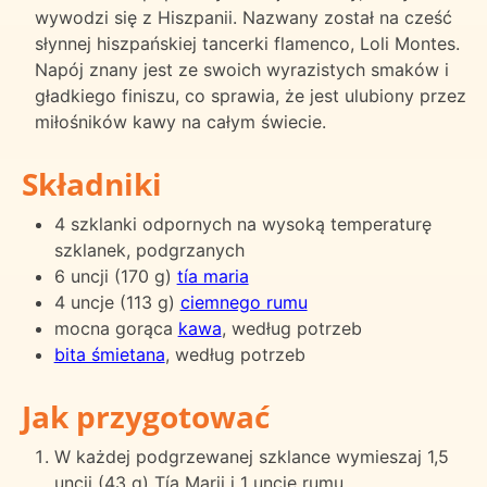
wywodzi się z Hiszpanii. Nazwany został na cześć
słynnej hiszpańskiej tancerki flamenco, Loli Montes.
Napój znany jest ze swoich wyrazistych smaków i
gładkiego finiszu, co sprawia, że jest ulubiony przez
miłośników kawy na całym świecie.
Składniki
4 szklanki odpornych na wysoką temperaturę
szklanek, podgrzanych
6 uncji (170 g)
tía maria
4 uncje (113 g)
ciemnego rumu
mocna gorąca
kawa
, według potrzeb
bita śmietana
, według potrzeb
Jak przygotować
W każdej podgrzewanej szklance wymieszaj 1,5
uncji (43 g) Tía Marii i 1 uncję rumu.