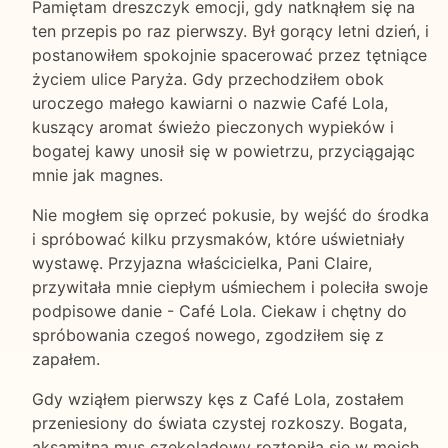
Pamiętam dreszczyk emocji, gdy natknąłem się na
ten przepis po raz pierwszy. Był gorący letni dzień, i
postanowiłem spokojnie spacerować przez tętniące
życiem ulice Paryża. Gdy przechodziłem obok
uroczego małego kawiarni o nazwie Café Lola,
kuszący aromat świeżo pieczonych wypieków i
bogatej kawy unosił się w powietrzu, przyciągając
mnie jak magnes.
Nie mogłem się oprzeć pokusie, by wejść do środka
i spróbować kilku przysmaków, które uświetniały
wystawę. Przyjazna właścicielka, Pani Claire,
przywitała mnie ciepłym uśmiechem i poleciła swoje
podpisowe danie - Café Lola. Ciekaw i chętny do
spróbowania czegoś nowego, zgodziłem się z
zapałem.
Gdy wziąłem pierwszy kęs z Café Lola, zostałem
przeniesiony do świata czystej rozkoszy. Bogata,
aksamitna mus czekoladowy roztopiła się w moich