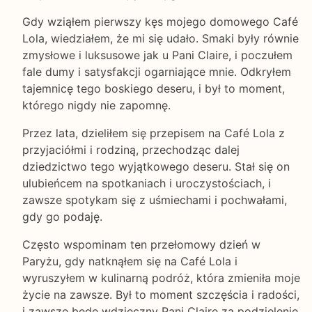
Gdy wziąłem pierwszy kęs mojego domowego Café
Lola, wiedziałem, że mi się udało. Smaki były równie
zmysłowe i luksusowe jak u Pani Claire, i poczułem
fale dumy i satysfakcji ogarniające mnie. Odkryłem
tajemnicę tego boskiego deseru, i był to moment,
którego nigdy nie zapomnę.
Przez lata, dzieliłem się przepisem na Café Lola z
przyjaciółmi i rodziną, przechodząc dalej
dziedzictwo tego wyjątkowego deseru. Stał się on
ulubieńcem na spotkaniach i uroczystościach, i
zawsze spotykam się z uśmiechami i pochwałami,
gdy go podaję.
Często wspominam ten przełomowy dzień w
Paryżu, gdy natknąłem się na Café Lola i
wyruszyłem w kulinarną podróż, która zmieniła moje
życie na zawsze. Był to moment szczęścia i radości,
i zawsze będę wdzięczny Pani Claire za podzielenie