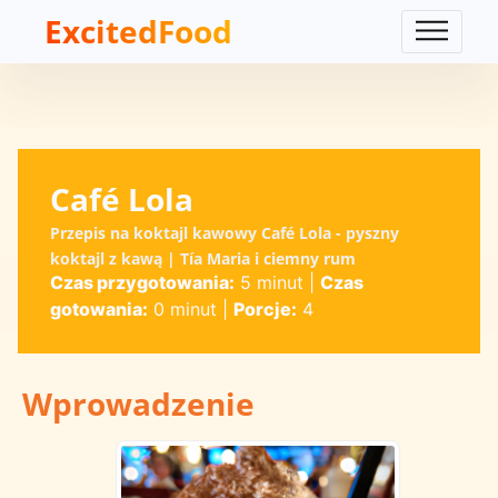
ExcitedFood
Café Lola
Przepis na koktajl kawowy Café Lola - pyszny
koktajl z kawą | Tía Maria i ciemny rum
Czas przygotowania:
5 minut
|
Czas
gotowania:
0 minut
|
Porcje:
4
Wprowadzenie