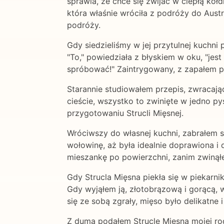
sprawia, że chce się zwijać w ciepłą kołd
która właśnie wróciła z podróży do Austr
podróży.
Gdy siedzieliśmy w jej przytulnej kuchni 
"To," powiedziała z błyskiem w oku, "jes
spróbować!" Zaintrygowany, z zapałem pr
Starannie studiowałem przepis, zwracając
cieście, wszystko to zwinięte w jedno py
przygotowaniu Strucli Mięsnej.
Wróciwszy do własnej kuchni, zabrałem s
wołowinę, aż była idealnie doprawiona 
mieszankę po powierzchni, zanim zwinąłe
Gdy Strucla Mięsna piekła się w piekarni
Gdy wyjąłem ją, złotobrązową i gorącą, 
się ze sobą zgrały, mięso było delikatne 
Z dumą podałem Struclę Mięsną mojej rod