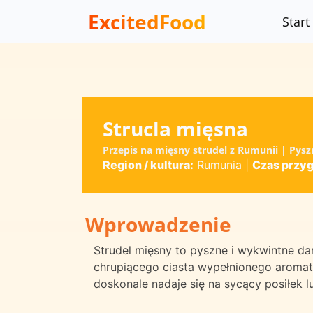
ExcitedFood
Start
Strucla mięsna
Przepis na mięsny strudel z Rumunii | Pys
Region / kultura:
Rumunia
|
Czas przy
Wprowadzenie
Strudel mięsny to pyszne i wykwintne da
chrupiącego ciasta wypełnionego aromat
doskonale nadaje się na sycący posiłek 