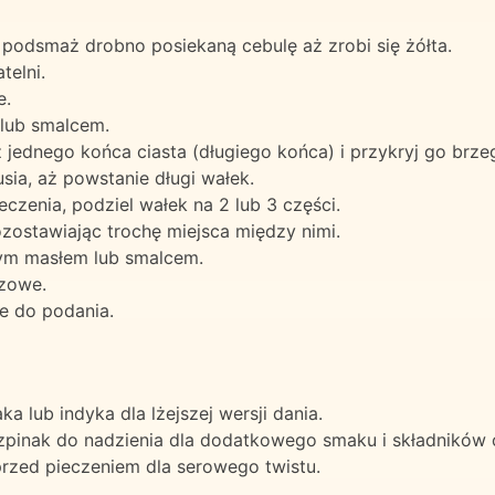
i podsmaż drobno posiekaną cebulę aż zrobi się żółta.
telni.
e.
lub smalcem.
ednego końca ciasta (długiego końca) i przykryj go brzeg
usia, aż powstanie długi wałek.
czenia, podziel wałek na 2 lub 3 części.
ozostawiając trochę miejsca między nimi.
ym masłem lub smalcem.
ązowe.
je do podania.
 lub indyka dla lżejszej wersji dania.
szpinak do nadzienia dla dodatkowego smaku i składników
przed pieczeniem dla serowego twistu.