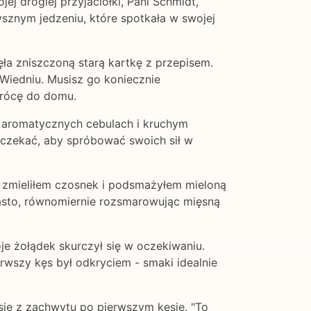
ej drogiej przyjaciółki, Pani Schmidt,
ysznym jedzeniu, które spotkała w swojej
jęła zniszczoną starą kartkę z przepisem.
 Wiedniu. Musisz go koniecznie
wrócę do domu.
e, aromatycznych cebulach i kruchym
doczekać, aby spróbować swoich sił w
, zmieliłem czosnek i podsmażyłem mieloną
iasto, równomiernie rozsmarowując mięsną
je żołądek skurczył się w oczekiwaniu.
rwszy kęs był odkryciem - smaki idealnie
 się z zachwytu po pierwszym kęsie. "To