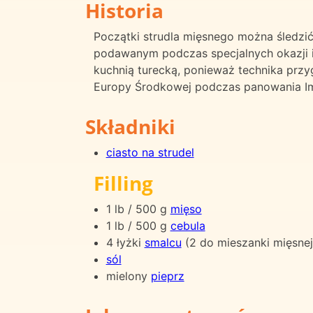
Historia
Początki strudla mięsnego można śledzić 
podawanym podczas specjalnych okazji i 
kuchnią turecką, ponieważ technika prz
Europy Środkowej podczas panowania I
Składniki
ciasto na strudel
Filling
1 lb / 500 g
mięso
1 lb / 500 g
cebula
4 łyżki
smalcu
(2 do mieszanki mięsnej,
sól
mielony
pieprz