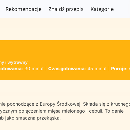
Rekomendacje
Znajdź przepis
Kategorie
zny i wytrawny
gotowania:
30 minut
|
Czas gotowania:
45 minut
|
Porcje:
nie pochodzące z Europy Środkowej. Składa się z kruchego
ycznym połączeniem mięsa mielonego i cebuli. To danie
lub jako smaczna przekąska.