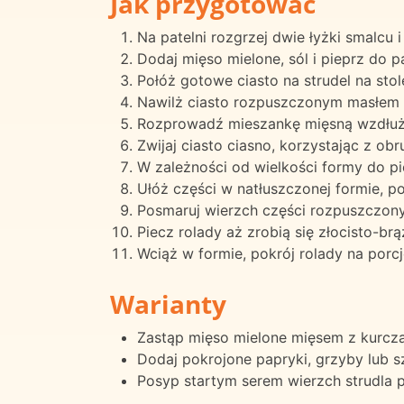
Jak przygotować
Na patelni rozgrzej dwie łyżki smalcu 
Dodaj mięso mielone, sól i pieprz do pa
Połóż gotowe ciasto na strudel na stol
Nawilż ciasto rozpuszczonym masłem 
Rozprowadź mieszankę mięsną wzdłuż j
Zwijaj ciasto ciasno, korzystając z obr
W zależności od wielkości formy do pie
Ułóż części w natłuszczonej formie, p
Posmaruj wierzch części rozpuszczon
Piecz rolady aż zrobią się złocisto-br
Wciąż w formie, pokrój rolady na porc
Warianty
Zastąp mięso mielone mięsem z kurczaka
Dodaj pokrojone papryki, grzyby lub 
Posyp startym serem wierzch strudla 