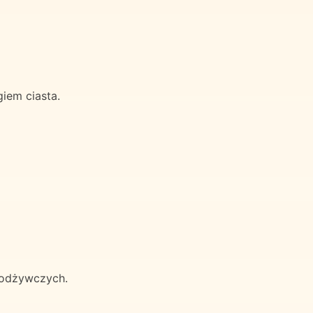
iem ciasta.
 odżywczych.