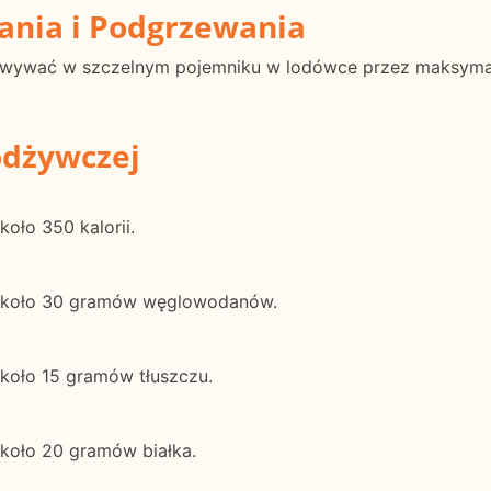
ania i Podgrzewania
owywać w szczelnym pojemniku w lodówce przez maksymalni
odżywczej
oło 350 kalorii.
 około 30 gramów węglowodanów.
około 15 gramów tłuszczu.
około 20 gramów białka.