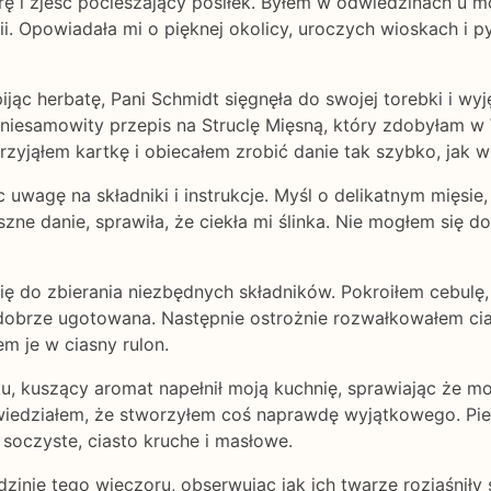
rę i zjeść pocieszający posiłek. Byłem w odwiedzinach u moj
ii. Opowiadała mi o pięknej okolicy, uroczych wioskach i p
pijąc herbatę, Pani Schmidt sięgnęła do swojej torebki i wy
t niesamowity przepis na Struclę Mięsną, który zdobyłam w
zyjąłem kartkę i obiecałem zrobić danie tak szybko, jak 
 uwagę na składniki i instrukcje. Myśl o delikatnym mięsi
szne danie, sprawiła, że ciekła mi ślinka. Nie mogłem się 
ię do zbierania niezbędnych składników. Pokroiłem cebulę
i dobrze ugotowana. Następnie ostrożnie rozwałkowałem c
m je w ciasny rulon.
ku, kuszący aromat napełnił moją kuchnię, sprawiając że mo
wiedziałem, że stworzyłem coś naprawdę wyjątkowego. Pie
i soczyste, ciasto kruche i masłowe.
zinie tego wieczoru, obserwując jak ich twarze rozjaśniły