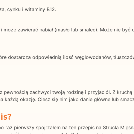
a, cynku i witaminy B12.
) i może zawierać nabiał (masło lub smalec). Może nie być
tóre dostarcza odpowiednią ilość węglowodanów, tłuszczów
 z pewnością zachwyci twoją rodzinę i przyjaciół. Z kruch
na każdą okazję. Ciesz się nim jako danie główne lub smac
is?
az pierwszy spojrzałem na ten przepis na Strucla Mięsna. 