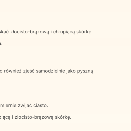
ać złocisto-brązową i chrupiącą skórkę.
a.
o również zjeść samodzielnie jako pyszną
iernie zwijać ciasto.
ącą i złocisto-brązową skórkę.