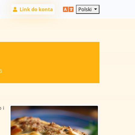
Link do konta
Polski
6
 i