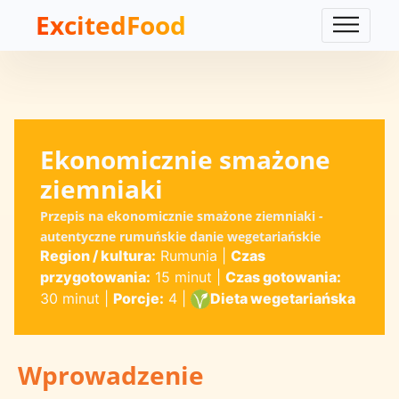
ExcitedFood
Ekonomicznie smażone
ziemniaki
Przepis na ekonomicznie smażone ziemniaki -
autentyczne rumuńskie danie wegetariańskie
Region / kultura:
Rumunia
|
Czas
przygotowania:
15 minut
|
Czas gotowania:
30 minut
|
Porcje:
4
|
Dieta wegetariańska
Wprowadzenie