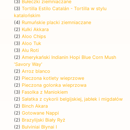
(3)
Bułeczki ziemniaczane
(3)
Tortilla Estilo Catalán - Tortilla w stylu
katalońskim
(4)
Rumuńskie placki ziemniaczane
(2)
Kulki Akkara
(2)
Aloo Chips
(3)
Aloo Tuk
(3)
Alu Roti
(2)
Amerykański Indianin Hopi Blue Corn Mush
'Savory Way'
(2)
Arroz blanco
(2)
Pieczona kotlety wieprzowe
(2)
Pieczona golonka wieprzowa
(3)
Fasolka z Maniokiem
(2)
Sałatka z cykorii belgijskiej, jabłek i migdałów
(2)
Binch Akara
(2)
Gotowane Nappi
(2)
Brazylijski Biały Ryż
(2)
Bulviniai Blynai I