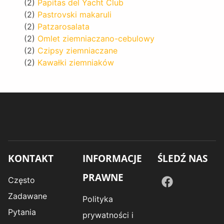
(2)
Papitas del Yacht Club
(2)
Pastrovski makaruli
(2)
Patzarosalata
(2)
Omlet ziemniaczano-cebulowy
(2)
Czipsy ziemniaczane
(2)
Kawałki ziemniaków
KONTAKT
INFORMACJE
ŚLEDŹ NAS
PRAWNE
Często
Zadawane
Polityka
Pytania
prywatności i