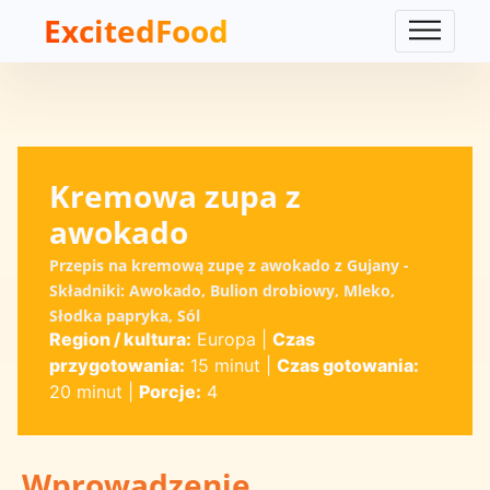
ExcitedFood
Kremowa zupa z
awokado
Przepis na kremową zupę z awokado z Gujany -
Składniki: Awokado, Bulion drobiowy, Mleko,
Słodka papryka, Sól
Region / kultura:
Europa
|
Czas
przygotowania:
15 minut
|
Czas gotowania:
20 minut
|
Porcje:
4
Wprowadzenie