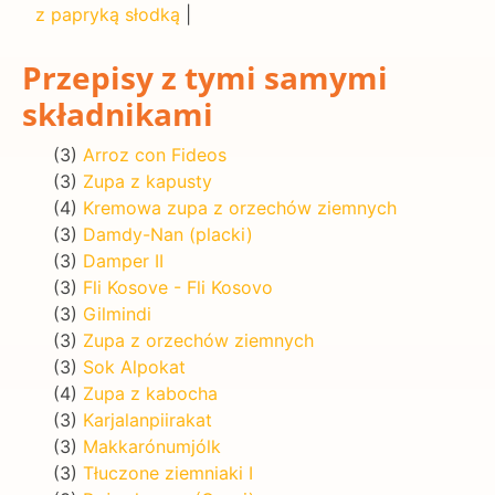
z papryką słodką
|
Przepisy z tymi samymi
składnikami
(3)
Arroz con Fideos
(3)
Zupa z kapusty
(4)
Kremowa zupa z orzechów ziemnych
(3)
Damdy-Nan (placki)
(3)
Damper II
(3)
Fli Kosove - Fli Kosovo
(3)
Gilmindi
(3)
Zupa z orzechów ziemnych
(3)
Sok Alpokat
(4)
Zupa z kabocha
(3)
Karjalanpiirakat
(3)
Makkarónumjólk
(3)
Tłuczone ziemniaki I