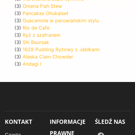
(3)
Omena Fish Stew
(3)
Pancakes Ohukaiset
(3)
Guacamole w peruwiańskim stylu
(3)
Rio de Cafe
(3)
Ryż z szafranem
(3)
Shi Baursak
(3)
1928 Pudding Ryżowy z Jabłkami
(3)
Alaska Clam Chowder
(3)
Andagi I
KONTAKT
INFORMACJE
ŚLEDŹ NAS
PRAWNE
Często