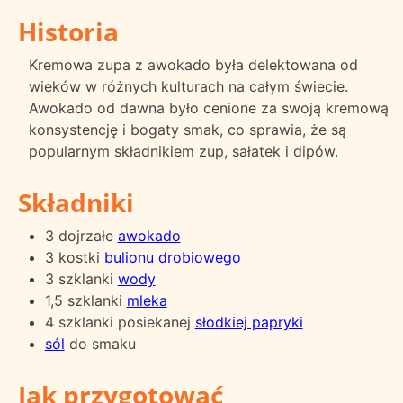
Historia
Kremowa zupa z awokado była delektowana od
wieków w różnych kulturach na całym świecie.
Awokado od dawna było cenione za swoją kremową
konsystencję i bogaty smak, co sprawia, że są
popularnym składnikiem zup, sałatek i dipów.
Składniki
3 dojrzałe
awokado
3 kostki
bulionu drobiowego
3 szklanki
wody
1,5 szklanki
mleka
4 szklanki posiekanej
słodkiej papryki
sól
do smaku
Jak przygotować