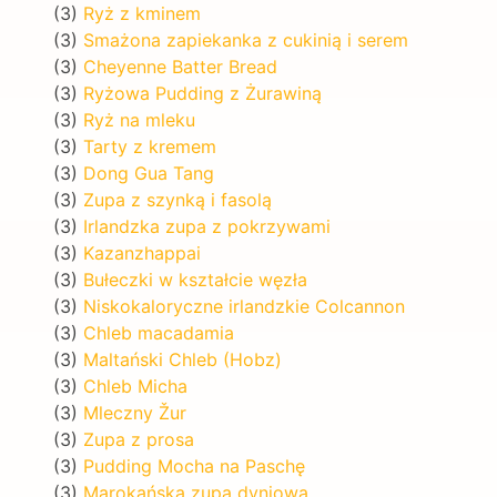
(3)
Ryż z kminem
(3)
Smażona zapiekanka z cukinią i serem
(3)
Cheyenne Batter Bread
(3)
Ryżowa Pudding z Żurawiną
(3)
Ryż na mleku
(3)
Tarty z kremem
(3)
Dong Gua Tang
(3)
Zupa z szynką i fasolą
(3)
Irlandzka zupa z pokrzywami
(3)
Kazanzhappai
(3)
Bułeczki w kształcie węzła
(3)
Niskokaloryczne irlandzkie Colcannon
(3)
Chleb macadamia
(3)
Maltański Chleb (Hobz)
(3)
Chleb Micha
(3)
Mleczny Žur
(3)
Zupa z prosa
(3)
Pudding Mocha na Paschę
(3)
Marokańska zupa dyniowa