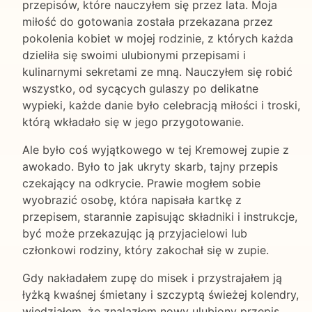
przepisów, które nauczyłem się przez lata. Moja
miłość do gotowania została przekazana przez
pokolenia kobiet w mojej rodzinie, z których każda
dzieliła się swoimi ulubionymi przepisami i
kulinarnymi sekretami ze mną. Nauczyłem się robić
wszystko, od sycących gulaszy po delikatne
wypieki, każde danie było celebracją miłości i troski,
którą wkładało się w jego przygotowanie.
Ale było coś wyjątkowego w tej Kremowej zupie z
awokado. Było to jak ukryty skarb, tajny przepis
czekający na odkrycie. Prawie mogłem sobie
wyobrazić osobę, która napisała kartkę z
przepisem, starannie zapisując składniki i instrukcje,
być może przekazując ją przyjacielowi lub
członkowi rodziny, który zakochał się w zupie.
Gdy nakładałem zupę do misek i przystrajałem ją
łyżką kwaśnej śmietany i szczyptą świeżej kolendry,
wiedziałem, że znalazłem nowy ulubiony przepis.