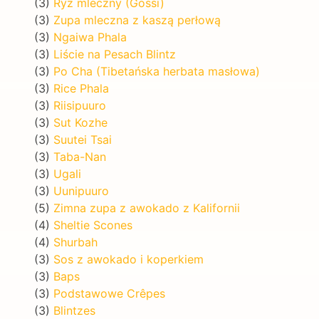
(3)
Ryż mleczny (Gossi)
(3)
Zupa mleczna z kaszą perłową
(3)
Ngaiwa Phala
(3)
Liście na Pesach Blintz
(3)
Po Cha (Tibetańska herbata masłowa)
(3)
Rice Phala
(3)
Riisipuuro
(3)
Sut Kozhe
(3)
Suutei Tsai
(3)
Taba-Nan
(3)
Ugali
(3)
Uunipuuro
(5)
Zimna zupa z awokado z Kalifornii
(4)
Sheltie Scones
(4)
Shurbah
(3)
Sos z awokado i koperkiem
(3)
Baps
(3)
Podstawowe Crêpes
(3)
Blintzes