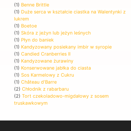
(1)
Benne Brittle
(1)
Duże serca w kształcie ciastka na Walentynki z
lukrem
(1)
Boetoe
(1)
Skóra z jeżyn lub jeżyn leśnych
(1)
Płyn do baniek
(1)
Kandyzowany posiekany imbir w syropie
(1)
Candied Cranberries II
(1)
Kandyzowane żurawiny
(1)
Konserwowane jabłka do ciasta
(1)
Sos Karmelowy z Cukru
(1)
Château d'Barre
(2)
Chłodnik z rabarbaru
(2)
Tort czekoladowo-migdałowy z sosem
truskawkowym