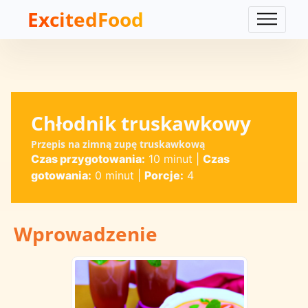
ExcitedFood
Chłodnik truskawkowy
Przepis na zimną zupę truskawkową
Czas przygotowania:
10 minut
|
Czas
gotowania:
0 minut
|
Porcje:
4
Wprowadzenie