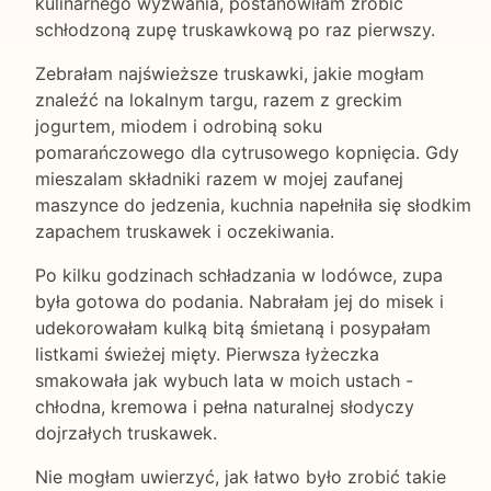
kulinarnego wyzwania, postanowiłam zrobić
schłodzoną zupę truskawkową po raz pierwszy.
Zebrałam najświeższe truskawki, jakie mogłam
znaleźć na lokalnym targu, razem z greckim
jogurtem, miodem i odrobiną soku
pomarańczowego dla cytrusowego kopnięcia. Gdy
mieszalam składniki razem w mojej zaufanej
maszynce do jedzenia, kuchnia napełniła się słodkim
zapachem truskawek i oczekiwania.
Po kilku godzinach schładzania w lodówce, zupa
była gotowa do podania. Nabrałam jej do misek i
udekorowałam kulką bitą śmietaną i posypałam
listkami świeżej mięty. Pierwsza łyżeczka
smakowała jak wybuch lata w moich ustach -
chłodna, kremowa i pełna naturalnej słodyczy
dojrzałych truskawek.
Nie mogłam uwierzyć, jak łatwo było zrobić takie