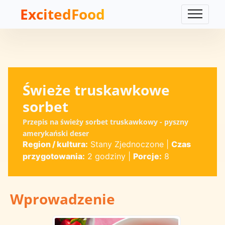
ExcitedFood
Świeże truskawkowe
sorbet
Przepis na świeży sorbet truskawkowy - pyszny
amerykański deser
Region / kultura:
Stany Zjednoczone
|
Czas
przygotowania:
2 godziny
|
Porcje:
8
Wprowadzenie