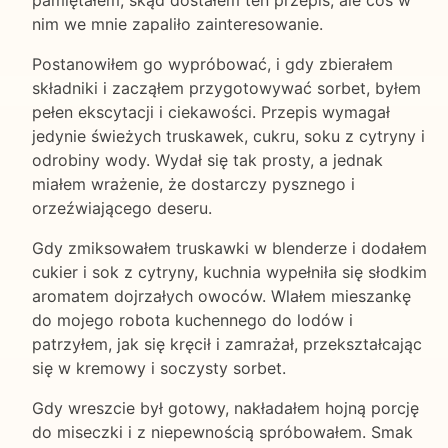
pamiętałem, skąd dostałem ten przepis, ale coś w
nim we mnie zapaliło zainteresowanie.
Postanowiłem go wypróbować, i gdy zbierałem
składniki i zacząłem przygotowywać sorbet, byłem
pełen ekscytacji i ciekawości. Przepis wymagał
jedynie świeżych truskawek, cukru, soku z cytryny i
odrobiny wody. Wydał się tak prosty, a jednak
miałem wrażenie, że dostarczy pysznego i
orzeźwiającego deseru.
Gdy zmiksowałem truskawki w blenderze i dodałem
cukier i sok z cytryny, kuchnia wypełniła się słodkim
aromatem dojrzałych owoców. Wlałem mieszankę
do mojego robota kuchennego do lodów i
patrzyłem, jak się kręcił i zamrażał, przekształcając
się w kremowy i soczysty sorbet.
Gdy wreszcie był gotowy, nakładałem hojną porcję
do miseczki i z niepewnością spróbowałem. Smak