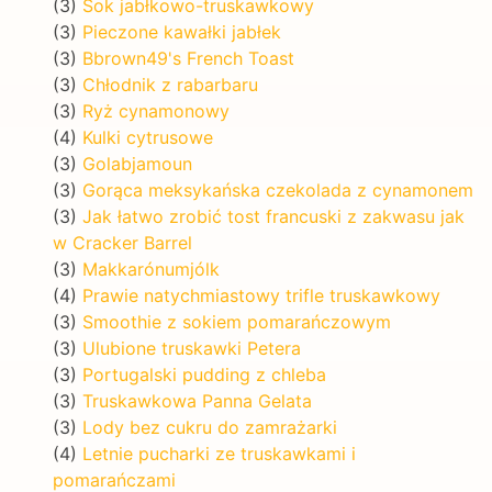
(3)
Sok jabłkowo-truskawkowy
(3)
Pieczone kawałki jabłek
(3)
Bbrown49's French Toast
(3)
Chłodnik z rabarbaru
(3)
Ryż cynamonowy
(4)
Kulki cytrusowe
(3)
Golabjamoun
(3)
Gorąca meksykańska czekolada z cynamonem
(3)
Jak łatwo zrobić tost francuski z zakwasu jak
w Cracker Barrel
(3)
Makkarónumjólk
(4)
Prawie natychmiastowy trifle truskawkowy
(3)
Smoothie z sokiem pomarańczowym
(3)
Ulubione truskawki Petera
(3)
Portugalski pudding z chleba
(3)
Truskawkowa Panna Gelata
(3)
Lody bez cukru do zamrażarki
(4)
Letnie pucharki ze truskawkami i
pomarańczami