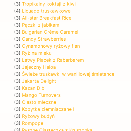
(3)
Tropikalny koktajl z kiwi
(4)
Licuado truskawkowe
(3)
All-star Breakfast Rice
(3)
Pączki z jabłkami
(3)
Bulgarian Crème Caramel
(3)
Candy Strawberries
(3)
Cynamonowy ryżowy flan
(3)
Ryż na mleku
(3)
Łatwy Placek z Rabarbarem
(3)
Jajeczny Haloa
(3)
Świeże truskawki w waniliowej śmietance
(3)
Jakarta Delight
(3)
Kazan Dibi
(3)
Mango Turnovers
(3)
Ciasto mleczne
(3)
Kopytka ziemniaczane I
(3)
Ryżowy budyń
(3)
Rompope
(3)
Pyszne Ciasteczka z Kruszonką