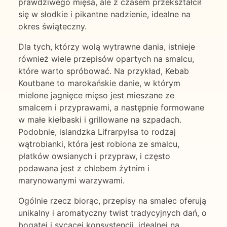
prawdziwego mięsa, ale z czasem przekształcił
się w słodkie i pikantne nadzienie, idealne na
okres świąteczny.
Dla tych, którzy wolą wytrawne dania, istnieje
również wiele przepisów opartych na smalcu,
które warto spróbować. Na przykład, Kebab
Koutbane to marokańskie danie, w którym
mielone jagnięce mięso jest mieszane ze
smalcem i przyprawami, a następnie formowane
w małe kiełbaski i grillowane na szpadach.
Podobnie, islandzka Lifrarpylsa to rodzaj
wątrobianki, która jest robiona ze smalcu,
płatków owsianych i przypraw, i często
podawana jest z chlebem żytnim i
marynowanymi warzywami.
Ogólnie rzecz biorąc, przepisy na smalec oferują
unikalny i aromatyczny twist tradycyjnych dań, o
bogatej i sycącej konsystencji, idealnej na