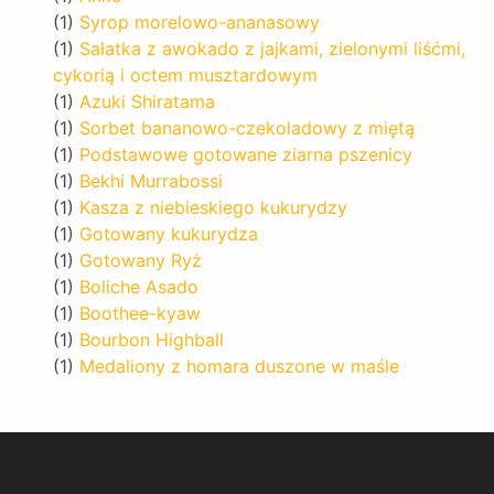
(1)
Syrop morelowo-ananasowy
(1)
Sałatka z awokado z jajkami, zielonymi liśćmi,
cykorią i octem musztardowym
(1)
Azuki Shiratama
(1)
Sorbet bananowo-czekoladowy z miętą
(1)
Podstawowe gotowane ziarna pszenicy
(1)
Bekhi Murrabossi
(1)
Kasza z niebieskiego kukurydzy
(1)
Gotowany kukurydza
(1)
Gotowany Ryż
(1)
Boliche Asado
(1)
Boothee-kyaw
(1)
Bourbon Highball
(1)
Medaliony z homara duszone w maśle