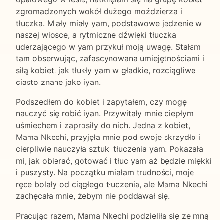
zgromadzonych wokół dużego moździerza i
tłuczka. Miały miały yam, podstawowe jedzenie w
naszej wiosce, a rytmiczne dźwięki tłuczka
uderzającego w yam przykuł moją uwagę. Stałam
tam obserwując, zafascynowana umiejętnościami i
siłą kobiet, jak tłukły yam w gładkie, rozciągliwe
ciasto znane jako iyan.
Podszedłem do kobiet i zapytałem, czy mogę
nauczyć się robić iyan. Przywitały mnie ciepłym
uśmiechem i zaprosiły do nich. Jedna z kobiet,
Mama Nkechi, przyjęła mnie pod swoje skrzydło i
cierpliwie nauczyła sztuki tłuczenia yam. Pokazała
mi, jak obierać, gotować i tłuc yam aż będzie miękki
i puszysty. Na początku miałam trudności, moje
ręce bolały od ciągłego tłuczenia, ale Mama Nkechi
zachęcała mnie, żebym nie poddawał się.
Pracując razem, Mama Nkechi podzieliła się ze mną