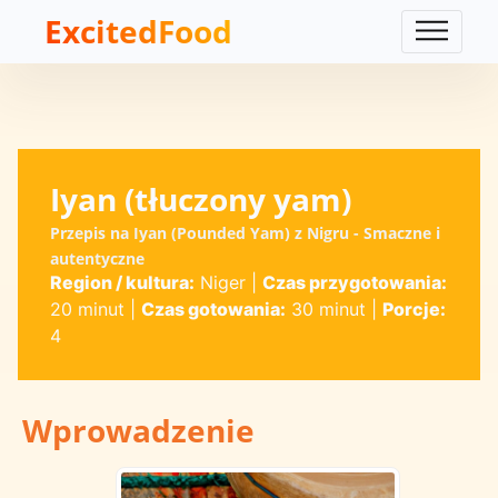
ExcitedFood
Iyan (tłuczony yam)
Przepis na Iyan (Pounded Yam) z Nigru - Smaczne i
autentyczne
Region / kultura:
Niger
|
Czas przygotowania:
20 minut
|
Czas gotowania:
30 minut
|
Porcje:
4
Wprowadzenie