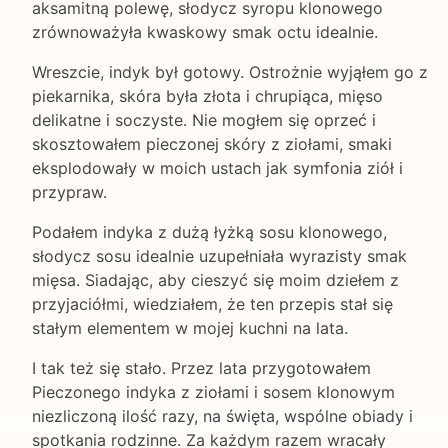
aksamitną polewę, słodycz syropu klonowego
zrównoważyła kwaskowy smak octu idealnie.
Wreszcie, indyk był gotowy. Ostrożnie wyjąłem go z
piekarnika, skóra była złota i chrupiąca, mięso
delikatne i soczyste. Nie mogłem się oprzeć i
skosztowałem pieczonej skóry z ziołami, smaki
eksplodowały w moich ustach jak symfonia ziół i
przypraw.
Podałem indyka z dużą łyżką sosu klonowego,
słodycz sosu idealnie uzupełniała wyrazisty smak
mięsa. Siadając, aby cieszyć się moim dziełem z
przyjaciółmi, wiedziałem, że ten przepis stał się
stałym elementem w mojej kuchni na lata.
I tak też się stało. Przez lata przygotowałem
Pieczonego indyka z ziołami i sosem klonowym
niezliczoną ilość razy, na święta, wspólne obiady i
spotkania rodzinne. Za każdym razem wracały