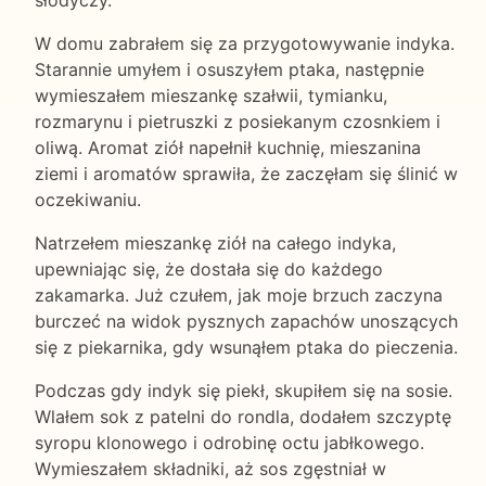
słodyczy.
W domu zabrałem się za przygotowywanie indyka.
Starannie umyłem i osuszyłem ptaka, następnie
wymieszałem mieszankę szałwii, tymianku,
rozmarynu i pietruszki z posiekanym czosnkiem i
oliwą. Aromat ziół napełnił kuchnię, mieszanina
ziemi i aromatów sprawiła, że zaczęłam się ślinić w
oczekiwaniu.
Natrzełem mieszankę ziół na całego indyka,
upewniając się, że dostała się do każdego
zakamarka. Już czułem, jak moje brzuch zaczyna
burczeć na widok pysznych zapachów unoszących
się z piekarnika, gdy wsunąłem ptaka do pieczenia.
Podczas gdy indyk się piekł, skupiłem się na sosie.
Wlałem sok z patelni do rondla, dodałem szczyptę
syropu klonowego i odrobinę octu jabłkowego.
Wymieszałem składniki, aż sos zgęstniał w