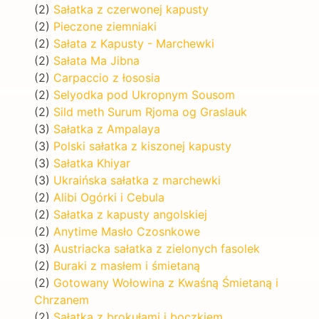
(2)
Sałatka z czerwonej kapusty
(2)
Pieczone ziemniaki
(2)
Sałata z Kapusty - Marchewki
(2)
Sałata Ma Jibna
(2)
Carpaccio z łososia
(2)
Selyodka pod Ukropnym Sousom
(2)
Sild meth Surum Rjoma og Graslauk
(3)
Sałatka z Ampalaya
(3)
Polski sałatka z kiszonej kapusty
(3)
Sałatka Khiyar
(3)
Ukraińska sałatka z marchewki
(2)
Alibi Ogórki i Cebula
(2)
Sałatka z kapusty angolskiej
(2)
Anytime Masło Czosnkowe
(3)
Austriacka sałatka z zielonych fasolek
(2)
Buraki z masłem i śmietaną
(2)
Gotowany Wołowina z Kwaśną Śmietaną i
Chrzanem
(2)
Sałatka z brokułami i boczkiem