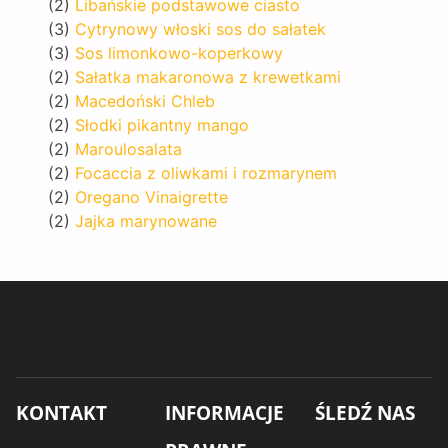
(2)
Libańskie podstawowe ciasto
(3)
Cytrynowy włoski sos do sałatek
(3)
Sos limonkowo-koperkowy
(2)
Sałatka makaronowa z krewetkami
(2)
Macedoński Chleb
(2)
Słodki pikantny mango
(2)
Maroulosalata
(2)
Focaccia z oliwkami i rozmarynem
(2)
Oregano Vinaigrette
(2)
Jajka marynowane
KONTAKT
INFORMACJE
ŚLEDŹ NAS