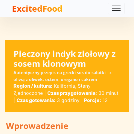
ExcitedFood
Pieczony indyk ziołowy z
sosem klonowym
Autentyczny przepis na grecki sos do sałatki - z
oliwą z oliwek, octem, oregano i cukrem
Region / kultura:
Kalifornia, Stany
Zjednoczone
|
Czas przygotowania:
30 minut
|
Czas gotowania:
3 godziny
|
Porcje:
12
Wprowadzenie