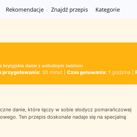
Rekomendacje
Znajdź przepis
Kategorie
e brytyjskie danie z unikalnym twistem
s przygotowania:
30 minut
|
Czas gotowania:
1 godzina
|
czne danie, które łączy w sobie słodycz pomarańczowej
wego. Ten przepis doskonale nadaje się na specjalną