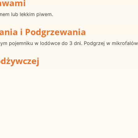
rawami
nem lub lekkim piwem.
ania i Podgrzewania
nym pojemniku w lodówce do 3 dni. Podgrzej w mikrofalówc
odżywczej