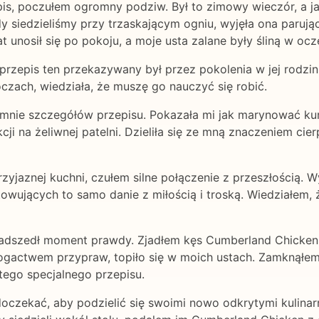
pis, poczułem ogromny podziw. Był to zimowy wieczór, a j
 siedzieliśmy przy trzaskającym ogniu, wyjęła ona parują
unosił się po pokoju, a moje usta zalane były śliną w ocz
 przepis ten przekazywany był przez pokolenia w jej rodzini
zach, wiedziała, że muszę go nauczyć się robić.
a mnie szczegółów przepisu. Pokazała mi jak marynować kur
i na żeliwnej patelni. Dzieliła się ze mną znaczeniem cierp
przyjaznej kuchni, czułem silne połączenie z przeszłością
ujących to samo danie z miłością i troską. Wiedziałem, że 
nadszedł moment prawdy. Zjadłem kęs Cumberland Chicken
bogactwem przypraw, topiło się w moich ustach. Zamknąłe
tego specjalnego przepisu.
czekać, aby podzielić się swoimi nowo odkrytymi kulinar