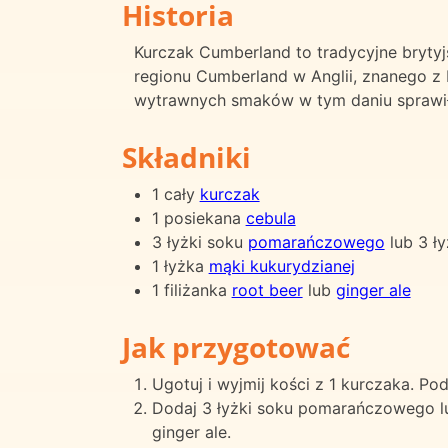
Historia
Kurczak Cumberland to tradycyjne brytyj
regionu Cumberland w Anglii, znanego z b
wytrawnych smaków w tym daniu sprawiło
Składniki
1 cały
kurczak
1 posiekana
cebula
3 łyżki soku
pomarańczowego
lub 3 ł
1 łyżka
mąki kukurydzianej
1 filiżanka
root beer
lub
ginger ale
Jak przygotować
Ugotuj i wyjmij kości z 1 kurczaka. Po
Dodaj 3 łyżki soku pomarańczowego lub
ginger ale.