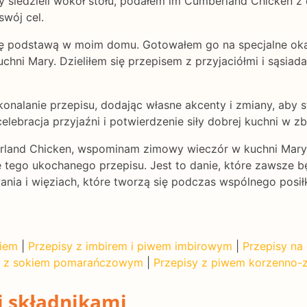
dy siedzieli wokół stołu, podałem im Cumberland Chicken z
swój cel.
ię podstawą w moim domu. Gotowałem go na specjalne okaz
hni Mary. Dzieliłem się przepisem z przyjaciółmi i sąsia
nalanie przepisu, dodając własne akcenty i zmiany, aby st
elebracja przyjaźni i potwierdzenie siły dobrej kuchni w zbl
rland Chicken, wspominam zimowy wieczór w kuchni Mary, 
 tego ukochanego przepisu. Jest to danie, które zawsze b
ania i więziach, które tworzą się podczas wspólnego posił
kiem
|
Przepisy z imbirem i piwem imbirowym
|
Przepisy na
y z sokiem pomarańczowym
|
Przepisy z piwem korzenno-
i składnikami