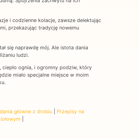
 dumą. Spojrzenia zachwytu na ich
je i codzienne kolacje, zawsze delektując
dami, przekazując tradycję nowemu
ał się naprawdę mój. Ale istota dania
iżaniu ludzi.
ciepło ognia, i ogromny podziw, który
ędzie miało specjalne miejsce w moim
ku.
 dania główne z drobiu
|
Przepisy na
ziołowym
|