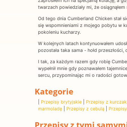
Zaprosiłem ich na specjalną kolację, a g
twarzach powiedziały mi, że osiągnąłem 
Od tego dnia Cumberland Chicken stał s
się wspomnieniami z mojego pobytu w kuc
pokoleniu kucharzy.
W kolejnych latach kontynuowałem udosko
pozostała taka sama - hołd przeszłości, c
I tak, za każdym razem gdy robię Cumbe
wypełnił mnie gdy poznawałem tajemnice
sercu, przypominając mi o radości gotow
Kategorie
|
Przepisy brytyjskie
|
Przepisy z kurcza
marmoladę
|
Przepisy z cebulą
|
Przepis
Przepisy z tymi samym