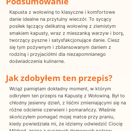
Podsumowanie
Kapusta z wołowiną to klasyczne i komfortowe
danie idealne na przytulny wieczór. To sycący
posiłek łączący delikatną wołowinę z ziemistym
smakiem kapusty, wraz z mieszanką warzyw i borş,
tworzący pyszne i satysfakcjonujące danie. Ciesz
się tym pożywnym i zbilansowanym daniem z
rodziną i przyjaciółmi dla niezapomnianego
doświadczenia kulinarne.
Jak zdobyłem ten przepis?
Wciąż pamiętam dokładny moment, w którym
odkryłem ten przepis na Kapustę z Wołowiną. Był to
chłodny jesienny dzień, z liśćmi zmieniającymi się na
różne odcienie czerwieni i pomarańczy. Właśnie
skończyłem pomagać mojej matce przy praniu,
kiedy powiedziała mi, że idziemy odwiedzić Ciocię
Mildred, znaną z pysznych domowych potraw.