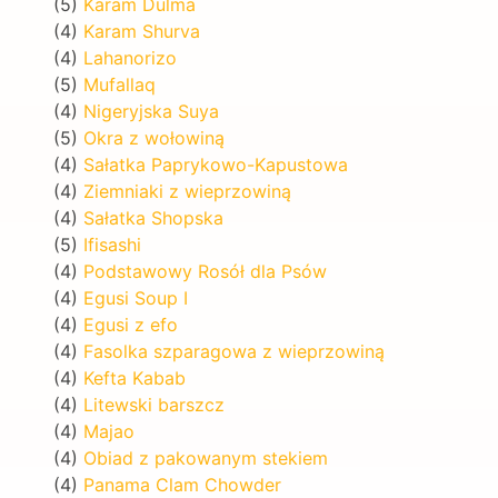
(5)
Karam Dulma
(4)
Karam Shurva
(4)
Lahanorizo
(5)
Mufallaq
(4)
Nigeryjska Suya
(5)
Okra z wołowiną
(4)
Sałatka Paprykowo-Kapustowa
(4)
Ziemniaki z wieprzowiną
(4)
Sałatka Shopska
(5)
Ifisashi
(4)
Podstawowy Rosół dla Psów
(4)
Egusi Soup I
(4)
Egusi z efo
(4)
Fasolka szparagowa z wieprzowiną
(4)
Kefta Kabab
(4)
Litewski barszcz
(4)
Majao
(4)
Obiad z pakowanym stekiem
(4)
Panama Clam Chowder