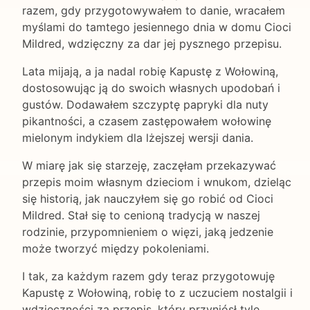
razem, gdy przygotowywałem to danie, wracałem
myślami do tamtego jesiennego dnia w domu Cioci
Mildred, wdzięczny za dar jej pysznego przepisu.
Lata mijają, a ja nadal robię Kapustę z Wołowiną,
dostosowując ją do swoich własnych upodobań i
gustów. Dodawałem szczyptę papryki dla nuty
pikantności, a czasem zastępowałem wołowinę
mielonym indykiem dla lżejszej wersji dania.
W miarę jak się starzeję, zaczęłam przekazywać
przepis moim własnym dzieciom i wnukom, dzieląc
się historią, jak nauczyłem się go robić od Cioci
Mildred. Stał się to cenioną tradycją w naszej
rodzinie, przypomnieniem o więzi, jaką jedzenie
może tworzyć między pokoleniami.
I tak, za każdym razem gdy teraz przygotowuję
Kapustę z Wołowiną, robię to z uczuciem nostalgii i
wdzięczności za przepis, który przyniósł tyle