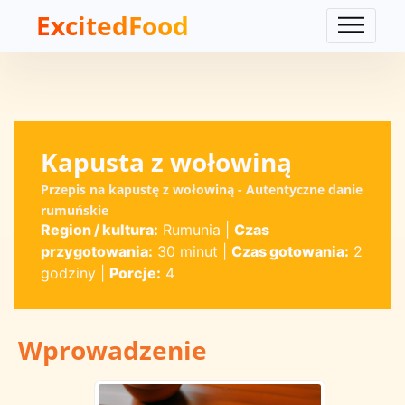
ExcitedFood
Kapusta z wołowiną
Przepis na kapustę z wołowiną - Autentyczne danie
rumuńskie
Region / kultura:
Rumunia
|
Czas
przygotowania:
30 minut
|
Czas gotowania:
2
godziny
|
Porcje:
4
Wprowadzenie