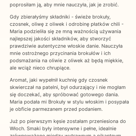
poprosiłam ją, aby mnie nauczyła, jak je zrobić.
Gdy zbierałyśmy składniki - świeże brokuły,
czosnek, oliwę z oliwek i odrobinę płatków chili -
Maria podzieliła się ze mną ważnością używania
najlepszej jakości składników, aby stworzyć
prawdziwie autentyczne włoskie danie. Nauczyła
mnie ostrożnego przycinania brokułów i ich
podsmażania na oliwie z oliwek aż będą miękkie,
ale wciąż nieco chrupiące.
Aromat, jaki wypełnił kuchnię gdy czosnek
skwierczał na patelni, był odurzający i nie mogłam
się doczekać, aby spróbować gotowego dania.
Maria podała mi Brokuły w stylu włoskim i posypała
je obficie parmezanem przed podaniem.
Już po pierwszym kęsie zostałam przeniesiona do
Włoch. Smaki były intensywne i pełne, idealnie
zrównoważone między wytrawnym a pikantnym.