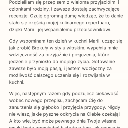
Podzieliłam się przepisem z wieloma przyjaciółmi i
członkami rodziny, i zawsze dostaję zachwycające
recenzje. Czuję ogromną dumę wiedząc, że to danie
stało się częścią mojej kulinarnego repertuaru,
dzięki Marii i jej wspaniałemu przepisownikowi.
Gdy wspominam ten dzień w kuchni Marii, ucząc się
jak zrobić Brokuły w stylu włoskim, wypełnia mnie
wdzięczność za przyjaźnie i połączenia, które
jedzenie przyniosło do mojego życia. Gotowanie
zawsze było moją pasją, i jestem wdzięczny za
możliwość dalszego uczenia się i rozwijania w
kuchni.
Więc, następnym razem gdy poczujesz ciekawość
wobec nowego przepisu, zachęcam Cię do
zanurzenia się głęboko i przyjęcia przygody. Nigdy
nie wiesz, jakie pyszne odkrycia na Ciebie czekają!
A kto wie, być może pewnego dnia Twoje własne
wnuki będą opowiadać historie o tym, jak nauczyły