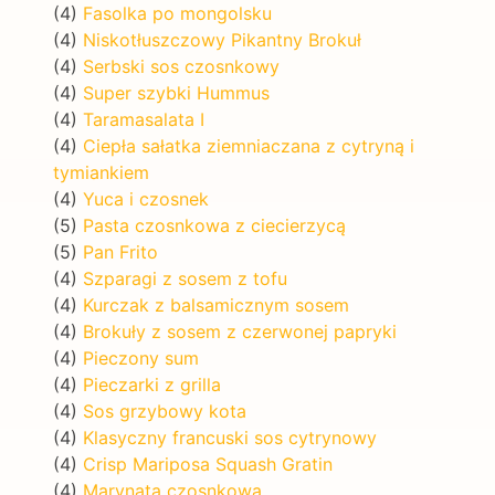
(4)
Fasolka po mongolsku
(4)
Niskotłuszczowy Pikantny Brokuł
(4)
Serbski sos czosnkowy
(4)
Super szybki Hummus
(4)
Taramasalata I
(4)
Ciepła sałatka ziemniaczana z cytryną i
tymiankiem
(4)
Yuca i czosnek
(5)
Pasta czosnkowa z ciecierzycą
(5)
Pan Frito
(4)
Szparagi z sosem z tofu
(4)
Kurczak z balsamicznym sosem
(4)
Brokuły z sosem z czerwonej papryki
(4)
Pieczony sum
(4)
Pieczarki z grilla
(4)
Sos grzybowy kota
(4)
Klasyczny francuski sos cytrynowy
(4)
Crisp Mariposa Squash Gratin
(4)
Marynata czosnkowa