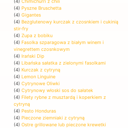
(4)
Chimichurri z chili
(4)
Pyszne Bruschetta
(4)
Gigantes
(4)
Bezglutenowy kurczak z czosnkiem i cukinią
stir-fry
(4)
Zupa z bobiku
(4)
Fasolka szparagowa z białym winem i
vinegrettem czosnkowym
(4)
Irański Dip
(4)
Libańska sałatka z zielonymi fasolkami
(4)
Kurczak z cytryną
(4)
Lemon Linguine
(4)
Cytrynowe Oliwki
(4)
Cytrynowy włoski sos do sałatek
(4)
Filety rybne z musztardą i koperkiem z
cytryną
(4)
Pesto Honduras
(4)
Pieczone ziemniaki z cytryną
(4)
Ostre grillowane lub pieczone krewetki