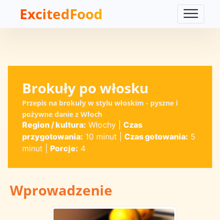
ExcitedFood
Brokuły po włosku
Przepis na brokuły w stylu włoskim - pyszne i
pożywne danie z Włoch
Region / kultura:
Włochy
|
Czas
przygotowania:
10 minut
|
Czas gotowania:
5
minut
|
Porcje:
4
Wprowadzenie