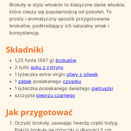
Brokuły w stylu włoskim to klasyczne danie włoskie,
które cieszy się popularnością od pokoleń. To
prosty i aromatyczny sposób przygotowania
brokułów, podkreślający ich naturalny smak i
konsystencję.
Składniki
1,25 funta (567 g)
brokułów
2 łyżki
soku z cytryny
1 łyżeczka extra-virgin
oliwy z oliwek
1
ząbek
posiekanego
czosnku
1 łyżeczka posiekanego świeżego
pietruszki
szczypta
pieprzu czarnego
Jak przygotować
Oczyść brokuły, usuwając twardą część łodyg.
Pokrój brokuły na różyczki o długości 5 cm.