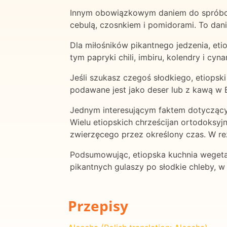
Innym obowiązkowym daniem do spróbowa
cebulą, czosnkiem i pomidorami. To dani
Dla miłośników pikantnego jedzenia, et
tym papryki chili, imbiru, kolendry i cy
Jeśli szukasz czegoś słodkiego, etiops
podawane jest jako deser lub z kawą w E
Jednym interesującym faktem dotyczącym k
Wielu etiopskich chrześcijan ortodoksy
zwierzęcego przez określony czas. W rez
Podsumowując, etiopska kuchnia wegeta
pikantnych gulaszy po słodkie chleby, w 
Przepisy