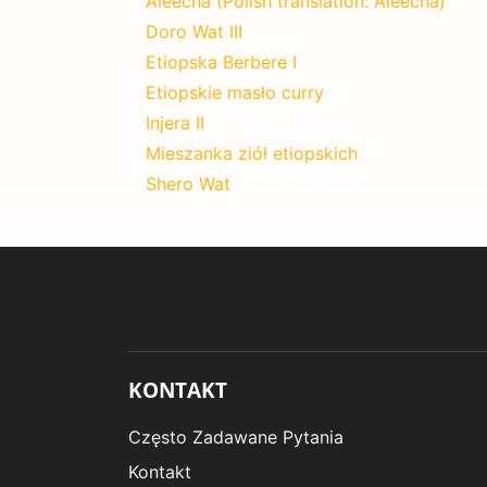
Aleecha (Polish translation: Aleecha)
Doro Wat III
Etiopska Berbere I
Etiopskie masło curry
Injera II
Mieszanka ziół etiopskich
Shero Wat
KONTAKT
Często Zadawane Pytania
Kontakt