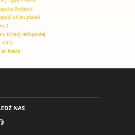
lit, Tigre - Alz'e
iopska Berbere
opski chleb płaski
era I
u kolacji etiopskiej
'mit'a
'ef Injera
LEDŹ NAS