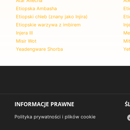
Atar Allecha
Atk
Etiopska Ambasha
Et
Etiopski chleb (znany jako Injira)
Eti
Etiopskie warzywa z imbirem
Inj
Injera III
Men
Misir Wot
Mit
Yeadengware Shorba
Yet
INFORMACJE PRAWNE
Ś
Polityka prywatności i plików cookie