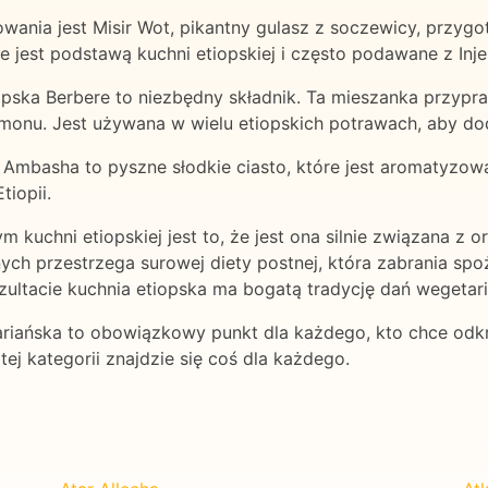
nia jest Misir Wot, pikantny gulasz z soczewicy, przyg
e jest podstawą kuchni etiopskiej i często podawane z Inje
iopska Berbere to niezbędny składnik. Ta mieszanka przyp
namonu. Jest używana w wielu etiopskich potrawach, aby dod
ki Ambasha to pyszne słodkie ciasto, które jest aromatyz
tiopii.
uchni etiopskiej jest to, że jest ona silnie związana z ort
jnych przestrzega surowej diety postnej, która zabrania 
ultacie kuchnia etiopska ma bogatą tradycję dań wegetari
riańska to obowiązkowy punkt dla każdego, kto chce odk
tej kategorii znajdzie się coś dla każdego.