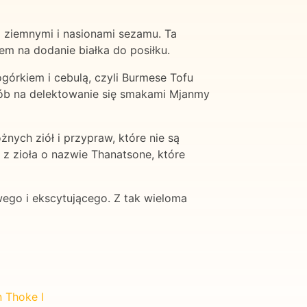
i ziemnymi i nasionami sezamu. Ta
m na dodanie białka do posiłku.
ogórkiem i cebulą, czyli Burmese Tofu
posób na delektowanie się smakami Mjanmy
ych ziół i przypraw, które nie są
z zioła o nazwie Thanatsone, które
ego i ekscytującego. Z tak wieloma
n Thoke I