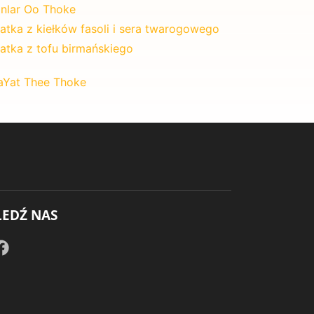
nlar Oo Thoke
łatka z kiełków fasoli i sera twarogowego
łatka z tofu birmańskiego
aYat Thee Thoke
LEDŹ NAS