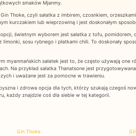
ątkowych smaków Mjanmy.
Gin Thoke, czyli sałatka z imbirem, czosnkiem, orzeszkam
nym kurczakiem lub wieprzowiną i jest doskonałym sposobe
j opcji, świetnym wyborem jest sałatka z tofu, pomidorem, 
 z limonki, sosu rybnego i płatkami chili. To doskonały s
 myanmańskich sałatek jest to, że często używają one różn
ch. Na przykład sałatka Thanatsone jest przygotowywana 
czych i uważane jest za pomocne w trawieniu.
yszna i zdrowa opcja dla tych, którzy szukają czegoś now
 każdy znajdzie coś dla siebie w tej kategorii.
Gin Thoke
Gi