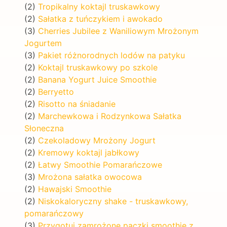
(2)
Tropikalny koktajl truskawkowy
(2)
Sałatka z tuńczykiem i awokado
(3)
Cherries Jubilee z Waniliowym Mrożonym
Jogurtem
(3)
Pakiet różnorodnych lodów na patyku
(2)
Koktajl truskawkowy po szkole
(2)
Banana Yogurt Juice Smoothie
(2)
Berryetto
(2)
Risotto na śniadanie
(2)
Marchewkowa i Rodzynkowa Sałatka
Słoneczna
(2)
Czekoladowy Mrożony Jogurt
(2)
Kremowy koktajl jabłkowy
(2)
Łatwy Smoothie Pomarańczowe
(3)
Mrożona sałatka owocowa
(2)
Hawajski Smoothie
(2)
Niskokaloryczny shake - truskawkowy,
pomarańczowy
(3)
Przygotuj zamrożone paczki smoothie z