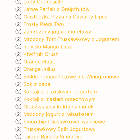
(2)
Lody Cremesicle
(2)
Łatwe Parfait z Grejpfrutów
(2)
Ciasteczka Pizza na Czwarty Lipca
(2)
Frosty Paws Two
(2)
Zamrożony jogurt morelowy
(2)
Mrożony Tort Truskawkowy z Jogurtem
(2)
Indyjski Mango Lassi
(2)
Kiwifruit Crush
(2)
Orange Float
(2)
Orange Julius
(2)
Blokki Pomarańczowe lub Winogronowe
(2)
Sok z papai
(2)
Koktajl z brzoskwini i jogurtem
(2)
Koktajl z masłem orzechowym
(2)
Orzeźwiający koktajl z moreli
(2)
Mrożony jogurt z rabarbarem
(2)
Smoothie truskawkowo-waniliowe
(2)
Truskawkowy Split Jogurtowy
(2)
Tarzan Banana Smoothie