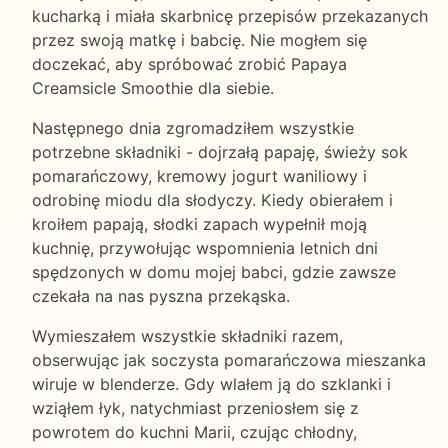
kucharką i miała skarbnicę przepisów przekazanych
przez swoją matkę i babcię. Nie mogłem się
doczekać, aby spróbować zrobić Papaya
Creamsicle Smoothie dla siebie.
Następnego dnia zgromadziłem wszystkie
potrzebne składniki - dojrzałą papaję, świeży sok
pomarańczowy, kremowy jogurt waniliowy i
odrobinę miodu dla słodyczy. Kiedy obierałem i
kroiłem papają, słodki zapach wypełnił moją
kuchnię, przywołując wspomnienia letnich dni
spędzonych w domu mojej babci, gdzie zawsze
czekała na nas pyszna przekąska.
Wymieszałem wszystkie składniki razem,
obserwując jak soczysta pomarańczowa mieszanka
wiruje w blenderze. Gdy wlałem ją do szklanki i
wziąłem łyk, natychmiast przeniosłem się z
powrotem do kuchni Marii, czując chłodny,