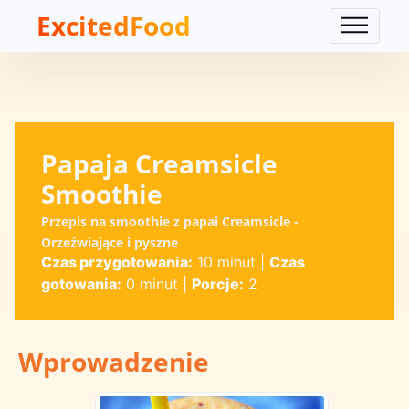
ExcitedFood
Papaja Creamsicle
Smoothie
Przepis na smoothie z papai Creamsicle -
Orzeźwiające i pyszne
Czas przygotowania:
10 minut
|
Czas
gotowania:
0 minut
|
Porcje:
2
Wprowadzenie