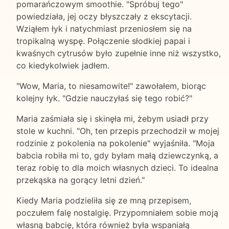
pomarańczowym smoothie. "Spróbuj tego"
powiedziała, jej oczy błyszczały z ekscytacji.
Wziąłem łyk i natychmiast przeniosłem się na
tropikalną wyspę. Połączenie słodkiej papai i
kwaśnych cytrusów było zupełnie inne niż wszystko,
co kiedykolwiek jadłem.
"Wow, Maria, to niesamowite!" zawołałem, biorąc
kolejny łyk. "Gdzie nauczyłaś się tego robić?"
Maria zaśmiała się i skinęła mi, żebym usiadł przy
stole w kuchni. "Oh, ten przepis przechodził w mojej
rodzinie z pokolenia na pokolenie" wyjaśniła. "Moja
babcia robiła mi to, gdy byłam małą dziewczynką, a
teraz robię to dla moich własnych dzieci. To idealna
przekąska na gorący letni dzień."
Kiedy Maria podzieliła się ze mną przepisem,
poczułem falę nostalgię. Przypomniałem sobie moją
własną babcię, która również była wspaniałą