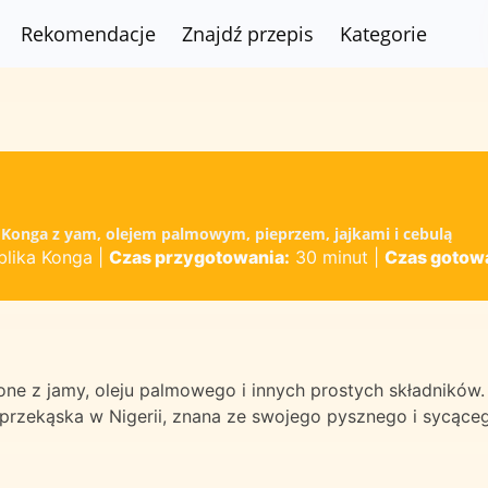
Rekomendacje
Znajdź przepis
Kategorie
 Konga z yam, olejem palmowym, pieprzem, jajkami i cebulą
lika Konga
|
Czas przygotowania:
30 minut
|
Czas gotow
ione z jamy, oleju palmowego i innych prostych składników.
 przekąska w Nigerii, znana ze swojego pysznego i sycące