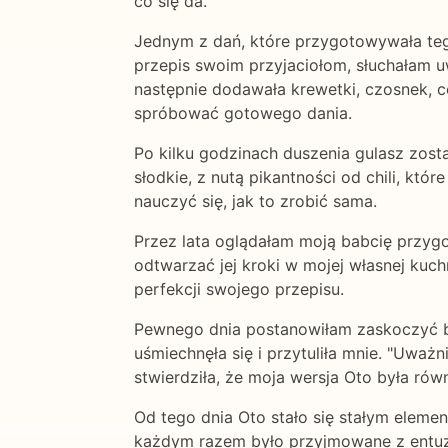
co się da.
Jednym z dań, które przygotowywała teg
przepis swoim przyjaciołom, słuchałam u
następnie dodawała krewetki, czosnek, ce
spróbować gotowego dania.
Po kilku godzinach duszenia gulasz zost
słodkie, z nutą pikantności od chili, któ
nauczyć się, jak to zrobić sama.
Przez lata oglądałam moją babcię przygo
odtwarzać jej kroki w mojej własnej kuc
perfekcji swojego przepisu.
Pewnego dnia postanowiłam zaskoczyć bab
uśmiechnęła się i przytuliła mnie. "Uważn
stwierdziła, że moja wersja Oto była równ
Od tego dnia Oto stało się stałym elemen
każdym razem było przyjmowane z entuzj