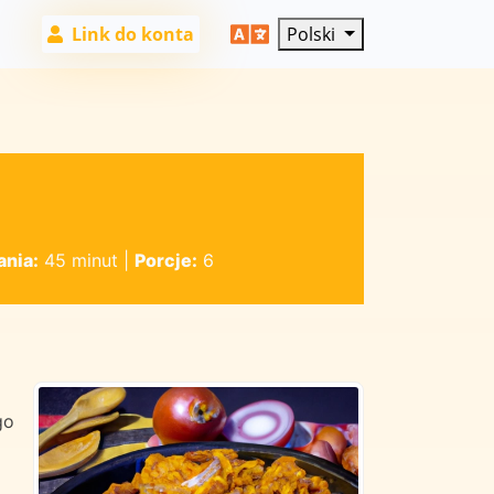
Link do konta
Polski
ania:
45 minut
|
Porcje:
6
go