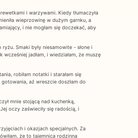
krewetkami i warzywami. Kiedy tłumaczyła
mieniła wieprzowinę w dużym garnku, a
łamiający, i nie mogłam się doczekać, aby
ryżu. Smaki były niesamowite - słone i
iek wcześniej jadłam, i wiedziałam, że muszę
ia, robiłam notatki i starałam się
i gotowania, aż wreszcie doszłam do
czył mnie stojącą nad kuchenką,
ej oczy zaświeciły się radością, i
zyjęciach i okazjach specjalnych. Za
wiłam, że to tajemnica rodzinna