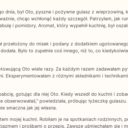
o dnia, był Oto, pyszne i pożywne gulasz z wieprzowiną, 
ważnie, chcąc wchłonąć każdy szczegół. Patrzyłam, jak ru
bulę i pomidory. Aromat, który wypełnił kuchnię, był osza
ał przełożony do misek i podany z dodatkiem ugotowanego 
re dodała. Było to zupełnie coś innego, niż to, co kiedykolw
towującą Oto wiele razy. Za każdym razem zadawałam pytan
hni. Eksperymentowałam z różnymi składnikami i technikam
cię, gotując dla niej Oto. Kiedy wszedł do kuchni i zoba
ie obserwowałaś," powiedziała, próbując łyżeczkę gulaszu. J
ie smaczna jak jej własna.
tem mojej kuchni. Robiłam je na spotkaniach rodzinnych, pr
azmem i prośbami o przepis. Zawsze uśmiechałam się i mó