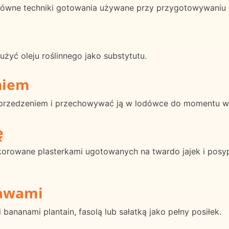
 główne techniki gotowania używane przy przygotowywaniu 
żyć oleju roślinnego jako substytutu.
niem
przedzeniem i przechowywać ją w lodówce do momentu wym
ę
korowane plasterkami ugotowanych na twardo jajek i posyp
rawami
ananami plantain, fasolą lub sałatką jako pełny posiłek.