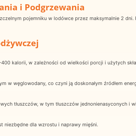
ania i Podgrzewania
czelnym pojemniku w lodówce przez maksymalnie 2 dni. 
odżywczej
00 kalorii, w zależności od wielkości porcji i użytych skł
m w węglowodany, co czyni ją doskonałym źródłem energi
wych tłuszczów, w tym tłuszczów jednonienasyconych i w
st niezbędne dla wzrostu i naprawy mięśni.