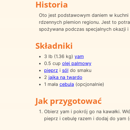
Historia
Oto jest podstawowym daniem w kuchni n
rdzennych plemion regionu. Jest to potr
spożywana podczas specjalnych okazji i 
Składniki
3 lb (1.36 kg)
yam
0.5 cup
olej palmowy
pieprz
i
sól
do smaku
2
jajka na twardo
1 mała
cebula
(opcjonalnie)
Jak przygotować
Obierz yam i pokrój go na kawałki. Wł
pieprz i cebulę razem i dodaj do yam (