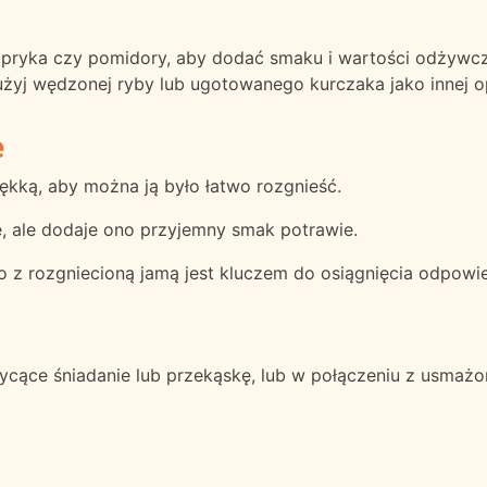
apryka czy pomidory, aby dodać smaku i wartości odżywcz
żyj wędzonej ryby lub ugotowanego kurczaka jako innej op
e
iękką, aby można ją było łatwo rozgnieść.
ne, ale dodaje ono przyjemny smak potrawie.
z rozgniecioną jamą jest kluczem do osiągnięcia odpowied
cące śniadanie lub przekąskę, lub w połączeniu z usmażon