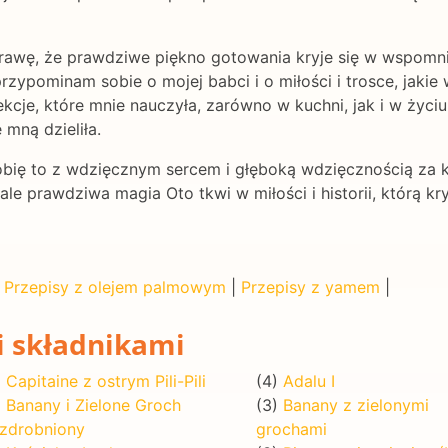
rawę, że prawdziwe piękno gotowania kryje się w wspomnien
rzypominam sobie o mojej babci i o miłości i trosce, jakie
je, które mnie nauczyła, zarówno w kuchni, jak i w życiu,
 mną dzieliła.
robię to z wdzięcznym sercem i głęboką wdzięcznością za k
ale prawdziwa magia Oto tkwi w miłości i historii, którą kr
|
Przepisy z olejem palmowym
|
Przepisy z yamem
|
i składnikami
)
Capitaine z ostrym Pili-Pili
(4)
Adalu I
)
Banany i Zielone Groch
(3)
Banany z zielonymi
zdrobniony
grochami