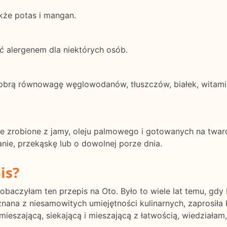
akże potas i mangan.
yć alergenem dla niektórych osób.
obrą równowagę węglowodanów, tłuszczów, białek, witamin
e zrobione z jamy, oleju palmowego i gotowanych na twardo
nie, przekąskę lub o dowolnej porze dnia.
is?
obaczyłam ten przepis na Oto. Było to wiele lat temu, g
znana z niesamowitych umiejętności kulinarnych, zaprosiła 
i, mieszającą, siekającą i mieszającą z łatwością, wiedziała