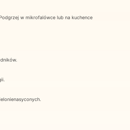
Podgrzej w mikrofalówce lub na kuchence
adników.
i.
ielonienasyconych.