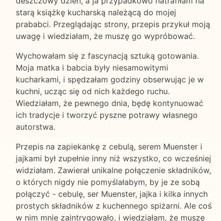
deszczowy dzień, a ja przypadkowo natrafiłam na
starą książkę kucharską należącą do mojej
prababci. Przeglądając strony, przepis przykuł moją
uwagę i wiedziałam, że muszę go wypróbować.
Wychowałam się z fascynacją sztuką gotowania.
Moja matka i babcia były niesamowitymi
kucharkami, i spędzałam godziny obserwując je w
kuchni, ucząc się od nich każdego ruchu.
Wiedziałam, że pewnego dnia, będę kontynuować
ich tradycje i tworzyć pyszne potrawy własnego
autorstwa.
Przepis na zapiekankę z cebulą, serem Muenster i
jajkami był zupełnie inny niż wszystko, co wcześniej
widziałam. Zawierał unikalne połączenie składników,
o których nigdy nie pomyślałabym, by je ze sobą
połączyć - cebulę, ser Muenster, jajka i kilka innych
prostych składników z kuchennego spiżarni. Ale coś
w nim mnie zaintrygowało, i wiedziałam, że muszę