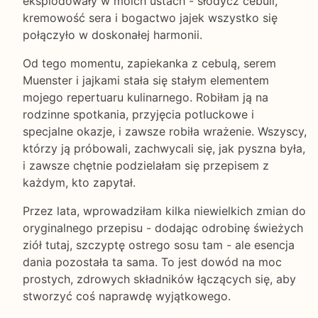
eksplodowały w moich ustach - słodycz cebuli,
kremowość sera i bogactwo jajek wszystko się
połączyło w doskonałej harmonii.
Od tego momentu, zapiekanka z cebulą, serem
Muenster i jajkami stała się stałym elementem
mojego repertuaru kulinarnego. Robiłam ją na
rodzinne spotkania, przyjęcia potluckowe i
specjalne okazje, i zawsze robiła wrażenie. Wszyscy,
którzy ją próbowali, zachwycali się, jak pyszna była,
i zawsze chętnie podzielałam się przepisem z
każdym, kto zapytał.
Przez lata, wprowadziłam kilka niewielkich zmian do
oryginalnego przepisu - dodając odrobinę świeżych
ziół tutaj, szczyptę ostrego sosu tam - ale esencja
dania pozostała ta sama. To jest dowód na moc
prostych, zdrowych składników łączących się, aby
stworzyć coś naprawdę wyjątkowego.