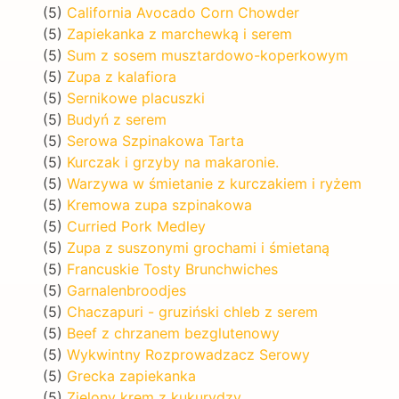
(5)
California Avocado Corn Chowder
(5)
Zapiekanka z marchewką i serem
(5)
Sum z sosem musztardowo-koperkowym
(5)
Zupa z kalafiora
(5)
Sernikowe placuszki
(5)
Budyń z serem
(5)
Serowa Szpinakowa Tarta
(5)
Kurczak i grzyby na makaronie.
(5)
Warzywa w śmietanie z kurczakiem i ryżem
(5)
Kremowa zupa szpinakowa
(5)
Curried Pork Medley
(5)
Zupa z suszonymi grochami i śmietaną
(5)
Francuskie Tosty Brunchwiches
(5)
Garnalenbroodjes
(5)
Chaczapuri - gruziński chleb z serem
(5)
Beef z chrzanem bezglutenowy
(5)
Wykwintny Rozprowadzacz Serowy
(5)
Grecka zapiekanka
(5)
Zielony krem z kukurydzy