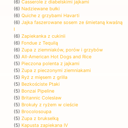
(6)
Casserole z diabelskimi jajkami
(6)
Nadziewane bułki
(6)
Quiche z grzybami Havarti
(6)
Jajka faszerowane sosem ze śmietaną kwaśną
I
(6)
Zapiekanka z cukinii
(6)
Fondue z Tequilą
(6)
Zupa z ziemniaków, porów i grzybów
(5)
All-American Hot Dogs and Rice
(5)
Pieczona polenta z jajkami
(5)
Zupa z pieczonymi ziemniakami
(5)
Ryż z mięsem z grilla
(5)
Bezkościste Ptaki
(5)
Bonzai Pipeline
(5)
Britannic Coleslaw
(5)
Brokuły z ryżem w cieście
(5)
Brocolosoupa
(5)
Zupa z brukselką
(5)
Kapusta zapiekana IV