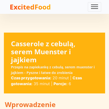
ExcitedFood
Casserole z cebulą,
serem Muenster i
jajkiem
Przepis na zapiekankę z cebulą, serem muenster i
jajkiem - Pyszne i łatwe do zrobienia
Czas przygotowania:
20 minut
|
Czas
gotowania:
35 minut
|
Porcje:
6
Wprowadzenie