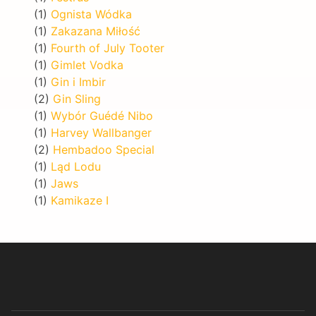
(1)
Ognista Wódka
(1)
Zakazana Miłość
(1)
Fourth of July Tooter
(1)
Gimlet Vodka
(1)
Gin i Imbir
(2)
Gin Sling
(1)
Wybór Guédé Nibo
(1)
Harvey Wallbanger
(2)
Hembadoo Special
(1)
Ląd Lodu
(1)
Jaws
(1)
Kamikaze I