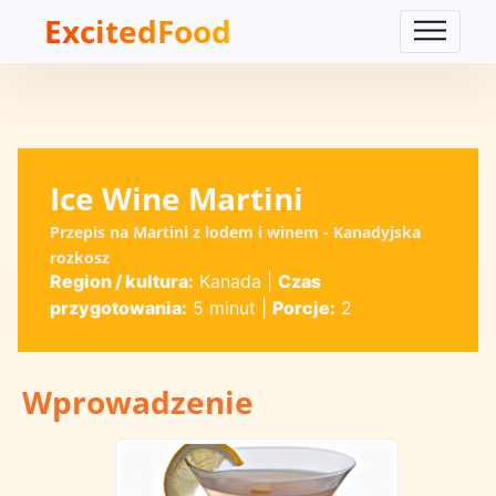
ExcitedFood
Ice Wine Martini
Przepis na Martini z lodem i winem - Kanadyjska
rozkosz
Region / kultura:
Kanada
|
Czas
przygotowania:
5 minut
|
Porcje:
2
Wprowadzenie