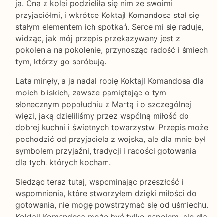
ja. Ona z kolei podzieliła się nim ze swoimi
przyjaciółmi, i wkrótce Koktajl Komandosa stał się
stałym elementem ich spotkań. Serce mi się raduje,
widząc, jak mój przepis przekazywany jest z
pokolenia na pokolenie, przynosząc radość i śmiech
tym, którzy go spróbują.
Lata minęły, a ja nadal robię Koktajl Komandosa dla
moich bliskich, zawsze pamiętając o tym
słonecznym popołudniu z Martą i o szczególnej
więzi, jaką dzieliliśmy przez wspólną miłość do
dobrej kuchni i świetnych towarzystw. Przepis może
pochodzić od przyjaciela z wojska, ale dla mnie był
symbolem przyjaźni, tradycji i radości gotowania
dla tych, których kocham.
Siedząc teraz tutaj, wspominając przeszłość i
wspomnienia, które stworzyłem dzięki miłości do
gotowania, nie mogę powstrzymać się od uśmiechu.
Koktajl Komandosa może być tylko napojem, ale dla