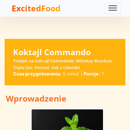
ExcitedFood
Koktajl Commando
Przepis na koktajl Commando: Whiskey Bourbon,
Triple Sec, Pernod, Sok z Limonki
Czas przygotowania:
5 minut
|
Porcje:
1
Wprowadzenie