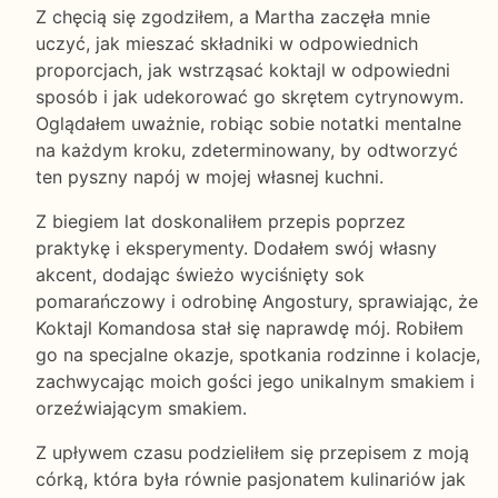
Z chęcią się zgodziłem, a Martha zaczęła mnie
uczyć, jak mieszać składniki w odpowiednich
proporcjach, jak wstrząsać koktajl w odpowiedni
sposób i jak udekorować go skrętem cytrynowym.
Oglądałem uważnie, robiąc sobie notatki mentalne
na każdym kroku, zdeterminowany, by odtworzyć
ten pyszny napój w mojej własnej kuchni.
Z biegiem lat doskonaliłem przepis poprzez
praktykę i eksperymenty. Dodałem swój własny
akcent, dodając świeżo wyciśnięty sok
pomarańczowy i odrobinę Angostury, sprawiając, że
Koktajl Komandosa stał się naprawdę mój. Robiłem
go na specjalne okazje, spotkania rodzinne i kolacje,
zachwycając moich gości jego unikalnym smakiem i
orzeźwiającym smakiem.
Z upływem czasu podzieliłem się przepisem z moją
córką, która była równie pasjonatem kulinariów jak