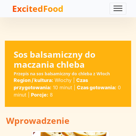
ExcitedFood
Sos balsamiczny do
maczania chleba
Przepis na sos balsamiczny do chleba z Włoch
Region / kultura:
Włochy
|
Czas
przygotowania:
10 minut
|
Czas gotowania:
0
minut
|
Porcje:
8
Wprowadzenie