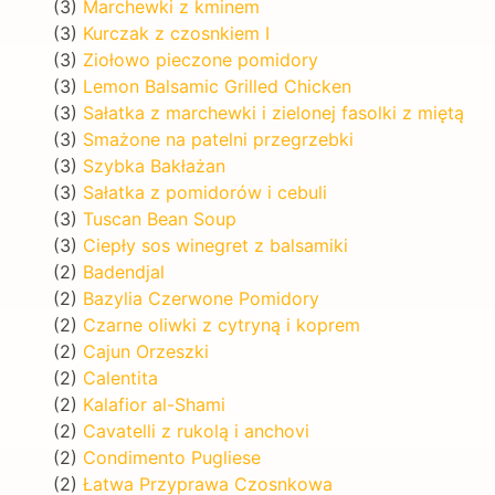
(3)
Marchewki z kminem
(3)
Kurczak z czosnkiem I
(3)
Ziołowo pieczone pomidory
(3)
Lemon Balsamic Grilled Chicken
(3)
Sałatka z marchewki i zielonej fasolki z miętą
(3)
Smażone na patelni przegrzebki
(3)
Szybka Bakłażan
(3)
Sałatka z pomidorów i cebuli
(3)
Tuscan Bean Soup
(3)
Ciepły sos winegret z balsamiki
(2)
Badendjal
(2)
Bazylia Czerwone Pomidory
(2)
Czarne oliwki z cytryną i koprem
(2)
Cajun Orzeszki
(2)
Calentita
(2)
Kalafior al-Shami
(2)
Cavatelli z rukolą i anchovi
(2)
Condimento Pugliese
(2)
Łatwa Przyprawa Czosnkowa