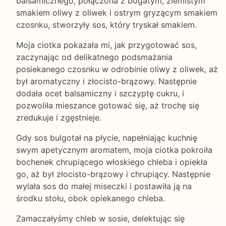
balsamicznego, połączona z bogatym, ziemistym
smakiem oliwy z oliwek i ostrym gryzącym smakiem
czosnku, stworzyły sos, który tryskał smakiem.
Moja ciotka pokazała mi, jak przygotować sos,
zaczynając od delikatnego podsmażania
posiekanego czosnku w odrobinie oliwy z oliwek, aż
był aromatyczny i złocisto-brązowy. Następnie
dodała ocet balsamiczny i szczyptę cukru, i
pozwoliła mieszance gotować się, aż trochę się
zredukuje i zgęstnieje.
Gdy sos bulgotał na płycie, napełniając kuchnię
swym apetycznym aromatem, moja ciotka pokroiła
bochenek chrupiącego włoskiego chleba i opiekła
go, aż był złocisto-brązowy i chrupiący. Następnie
wylała sos do małej miseczki i postawiła ją na
środku stołu, obok opiekanego chleba.
Zamaczałyśmy chleb w sosie, delektując się