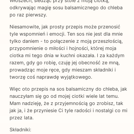
Włoszech, siedząc przy stole z moją ciotką,
odkrywając magię sosu balsamicznego do chleba
po raz pierwszy.
Niesamowite, jak prosty przepis może przenosić
tyle wspomnień i emocji. Ten sos nie jest dla mnie
tylko daniem - to połączenie z moją przeszłością,
przypomnienie o miłości i hojności, której moja
ciotka mi tego dnia w kuchni okazała. I za każdym
razem, gdy go robię, czuję jej obecność ze mną,
prowadząc moje ręce, gdy mieszam składniki i
tworzę coś naprawdę wyjątkowego.
Więc oto przepis na sos balsamiczny do chleba, jak
nauczyłam się go od mojej ciotki wiele lat temu.
Mam nadzieję, że z przyjemnością go zrobisz, tak
jak ja, i że przyniesie Ci tyle radości i nostalgi co mi
przez lata.
Składniki: