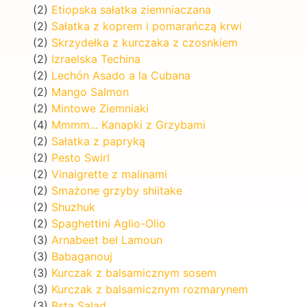
(2)
Etiopska sałatka ziemniaczana
(2)
Sałatka z koprem i pomarańczą krwi
(2)
Skrzydełka z kurczaka z czosnkiem
(2)
Izraelska Techina
(2)
Lechón Asado a la Cubana
(2)
Mango Salmon
(2)
Mintowe Ziemniaki
(4)
Mmmm... Kanapki z Grzybami
(2)
Sałatka z papryką
(2)
Pesto Swirl
(2)
Vinaigrette z malinami
(2)
Smażone grzyby shiitake
(2)
Shuzhuk
(2)
Spaghettini Aglio-Olio
(3)
Arnabeet bel Lamoun
(3)
Babaganouj
(3)
Kurczak z balsamicznym sosem
(3)
Kurczak z balsamicznym rozmarynem
(3)
Bsta Salad