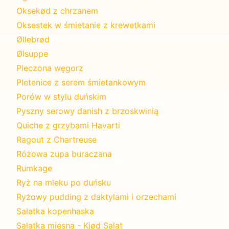
Oksekød z chrzanem
Oksestek w śmietanie z krewetkami
Øllebrød
Ølsuppe
Pieczona węgorz
Pletenice z serem śmietankowym
Porów w stylu duńskim
Pyszny serowy danish z brzoskwinią
Quiche z grzybami Havarti
Ragout z Chartreuse
Różowa zupa buraczana
Rumkage
Ryż na mleku po duńsku
Ryżowy pudding z daktylami i orzechami
Sałatka kopenhaska
Sałatka mięsna - Kjød Salat