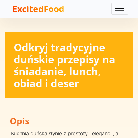
ExcitedFood
Odkryj tradycyjne
duńskie przepisy na
śniadanie, lunch,
obiad i deser
Opis
Kuchnia duńska słynie z prostoty i elegancji, a