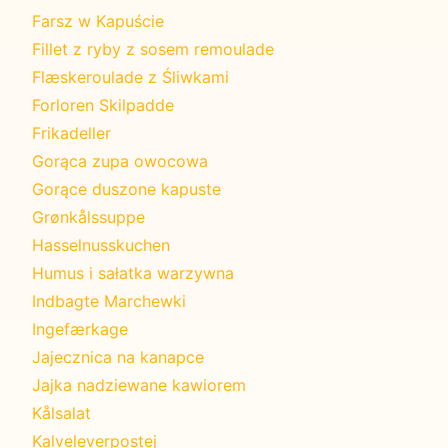
Farsz w Kapuście
Fillet z ryby z sosem remoulade
Flæskeroulade z Śliwkami
Forloren Skilpadde
Frikadeller
Gorąca zupa owocowa
Gorące duszone kapuste
Grønkålssuppe
Hasselnusskuchen
Humus i sałatka warzywna
Indbagte Marchewki
Ingefærkage
Jajecznica na kanapce
Jajka nadziewane kawiorem
Kålsalat
Kalveleverpostej