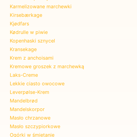
Karmelizowane marchewki
Kirsebærkage
Kjødfars
Kødrulle w piwie
Kopenhaski sznycel
Kransekage
Krem z anchoisami
Kremowe groszek z marchewką
Laks-Creme
Lekkie ciasto owocowe
Leverpølse-Krem
Mandelbrød
Mandelskorpor
Masło chrzanowe
Masło szczypiorkowe
Ogórki w śmietanie