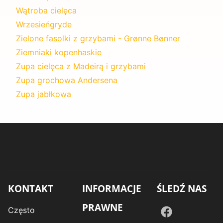
Wątroba cielęca
Wrzesieńgryde
Zielone fasolki z grzybami - Grønne Bønner
Ziemniaki kopenhaskie
Zupa cielęca z Madeirą i grzybami
Zupa grochowa Andersena
Zupa jabłkowa
KONTAKT
INFORMACJE
ŚLEDŹ NAS
PRAWNE
Często