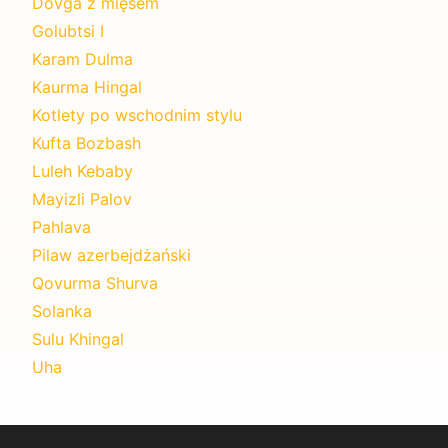
Dovga z mięsem
Golubtsi I
Karam Dulma
Kaurma Hingal
Kotlety po wschodnim stylu
Kufta Bozbash
Luleh Kebaby
Mayizli Palov
Pahlava
Pilaw azerbejdżański
Qovurma Shurva
Solanka
Sulu Khingal
Uha