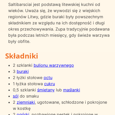
Saltibarsciai jest podstawą litewskiej kuchni od
wieków. Uważa się, że wywodzi się z wiejskich
regionów Litwy, gdzie buraki były powszechnym
składnikiem ze względu na ich dostępność i długi
okres przechowywania. Zupa tradycyjnie podawana
była podczas letnich miesięcy, gdy świeże warzywa
były obfite.
Składniki
2 szklanki
bulionu warzywnego
3
buraki
2 łyżki stołowe
octu
1 łyżka stołowa
cukru
0,5 szklanki
śmietany
lub
maślanki
sól
do smaku
2
ziemniaki
, ugotowane, schłodzone i pokrojone
w kostkę
2
ogórki
, pozbawione pestek i pokrojone w