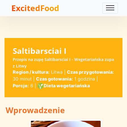
ExcitedFood
Saltibarsciai I
Przepis na zupę Saltibarsciai I - Wegetariańska zupa
z Litwy
Region / kultura:
Litwa
|
Czas przygotowania:
30 minut
|
Czas gotowania:
1 godzina
|
Porcje:
6
|
Dieta wegetariańska
Wprowadzenie