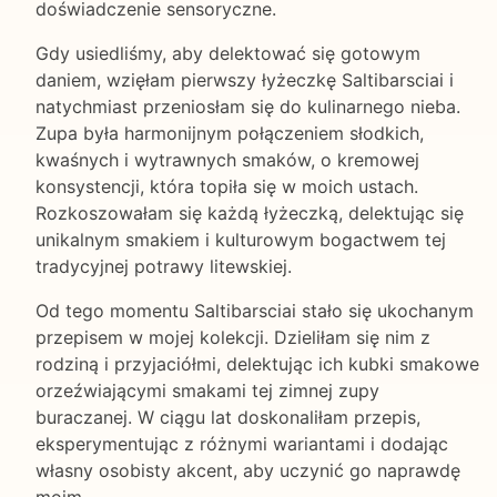
doświadczenie sensoryczne.
Gdy usiedliśmy, aby delektować się gotowym
daniem, wzięłam pierwszy łyżeczkę Saltibarsciai i
natychmiast przeniosłam się do kulinarnego nieba.
Zupa była harmonijnym połączeniem słodkich,
kwaśnych i wytrawnych smaków, o kremowej
konsystencji, która topiła się w moich ustach.
Rozkoszowałam się każdą łyżeczką, delektując się
unikalnym smakiem i kulturowym bogactwem tej
tradycyjnej potrawy litewskiej.
Od tego momentu Saltibarsciai stało się ukochanym
przepisem w mojej kolekcji. Dzieliłam się nim z
rodziną i przyjaciółmi, delektując ich kubki smakowe
orzeźwiającymi smakami tej zimnej zupy
buraczanej. W ciągu lat doskonaliłam przepis,
eksperymentując z różnymi wariantami i dodając
własny osobisty akcent, aby uczynić go naprawdę
moim.