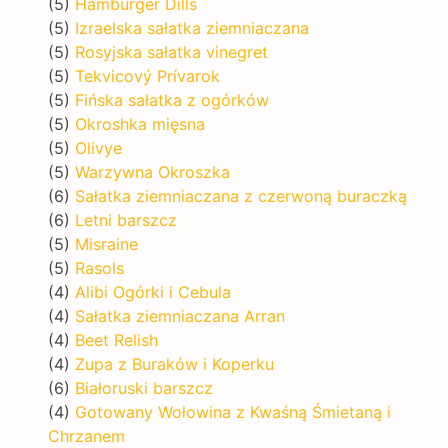
(5)
Hamburger Dills
(5)
Izraelska sałatka ziemniaczana
(5)
Rosyjska sałatka vinegret
(5)
Tekvicový Prívarok
(5)
Fińska sałatka z ogórków
(5)
Okroshka mięsna
(5)
Olivye
(5)
Warzywna Okroszka
(6)
Sałatka ziemniaczana z czerwoną buraczką
(6)
Letni barszcz
(5)
Misraine
(5)
Rasols
(4)
Alibi Ogórki i Cebula
(4)
Sałatka ziemniaczana Arran
(4)
Beet Relish
(4)
Zupa z Buraków i Koperku
(6)
Białoruski barszcz
(4)
Gotowany Wołowina z Kwaśną Śmietaną i
Chrzanem