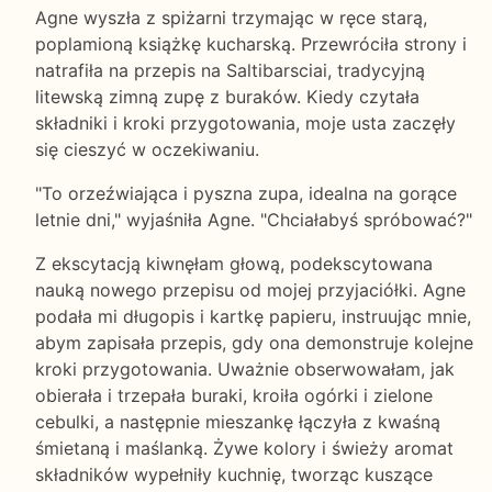
Agne wyszła z spiżarni trzymając w ręce starą,
poplamioną książkę kucharską. Przewróciła strony i
natrafiła na przepis na Saltibarsciai, tradycyjną
litewską zimną zupę z buraków. Kiedy czytała
składniki i kroki przygotowania, moje usta zaczęły
się cieszyć w oczekiwaniu.
"To orzeźwiająca i pyszna zupa, idealna na gorące
letnie dni," wyjaśniła Agne. "Chciałabyś spróbować?"
Z ekscytacją kiwnęłam głową, podekscytowana
nauką nowego przepisu od mojej przyjaciółki. Agne
podała mi długopis i kartkę papieru, instruując mnie,
abym zapisała przepis, gdy ona demonstruje kolejne
kroki przygotowania. Uważnie obserwowałam, jak
obierała i trzepała buraki, kroiła ogórki i zielone
cebulki, a następnie mieszankę łączyła z kwaśną
śmietaną i maślanką. Żywe kolory i świeży aromat
składników wypełniły kuchnię, tworząc kuszące