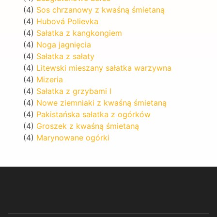
(4)
Sos chrzanowy z kwaśną śmietaną
(4)
Hubová Polievka
(4)
Sałatka z kangkongiem
(4)
Noga jagnięcia
(4)
Sałatka z sałaty
(4)
Litewski mieszany sałatka warzywna
(4)
Mizeria
(4)
Sałatka z grzybami I
(4)
Nowe ziemniaki z kwaśną śmietaną
(4)
Pakistańska sałatka z ogórków
(4)
Groszek z kwaśną śmietaną
(4)
Marynowane ogórki