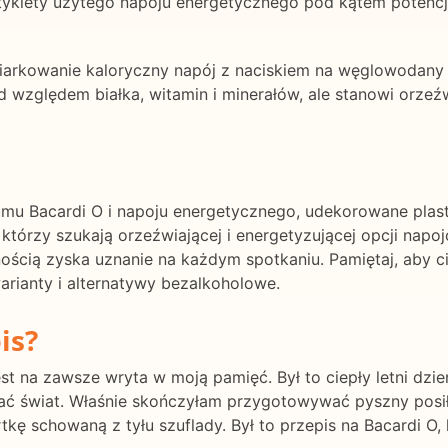
ykiety użytego napoju energetycznego pod kątem potencj
umiarkowanie kaloryczny napój z naciskiem na węglowodan
względem białka, witamin i minerałów, ale stanowi orzeźw
rumu Bacardi O i napoju energetycznego, udekorowane pla
h, którzy szukają orzeźwiającej i energetyzującej opcji na
cią zyska uznanie na każdym spotkaniu. Pamiętaj, aby ci
warianty i alternatywy bezalkoholowe.
is?
est na zawsze wryta w moją pamięć. Był to ciepły letni dzień
 świat. Właśnie skończyłam przygotowywać pyszny posiłek
kę schowaną z tyłu szuflady. Był to przepis na Bacardi O, 