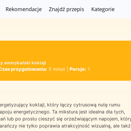
Rekomendacje
Znajdź przepis
Kategorie
ący amerykański koktajl
Czas przygotowania:
5 minut
|
Porcje:
1
nergetyzujący koktajl, który łączy cytrusową nutę rumu
poju energetycznego. Ta mikstura jest idealna dla tych,
ań lub po prostu cieszyć się orzeźwiającym napojem, któr
ańczy nie tylko poprawia atrakcyjność wizualną, ale takż