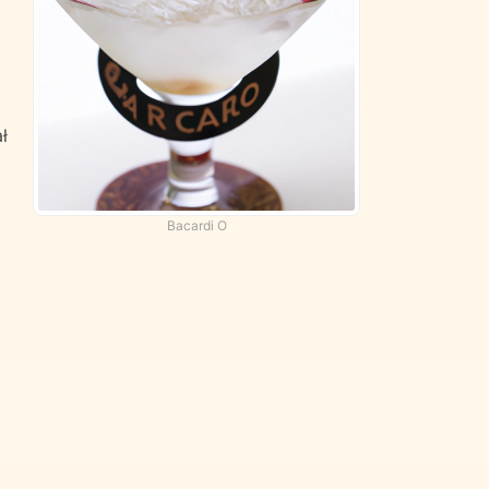
ł
Bacardi O