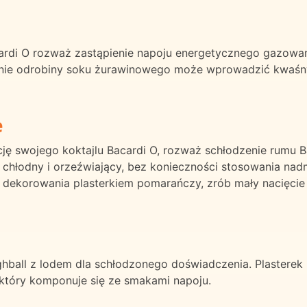
ardi O rozważ zastąpienie napoju energetycznego gazowa
danie odrobiny soku żurawinowego może wprowadzić kwaśny
e
ję swojego koktajlu Bacardi O, rozważ schłodzenie rumu 
chłodny i orzeźwiający, bez konieczności stosowania nadm
dekorowania plasterkiem pomarańczy, zrób mały nacięcie n
ghball z lodem dla schłodzonego doświadczenia. Plasterek 
 który komponuje się ze smakami napoju.