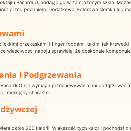
ktajlu Bacardi O, podając go w zamrożonym szkle. Możesz 
 minut przed podaniem. Dodatkowo, kolorowa słomka lub m
rawami
 lekkimi przekąskami i finger foodami, takimi jak krewetk
ące właściwości napoju sprawiają, że doskonale komponuje
ania i Podgrzewania
l Bacardi O nie wymaga przechowywania ani podgrzewania. 
 i musujący charakter.
odżywczej
iera około 200 kalorii. Większość tych kalorii pochodzi z