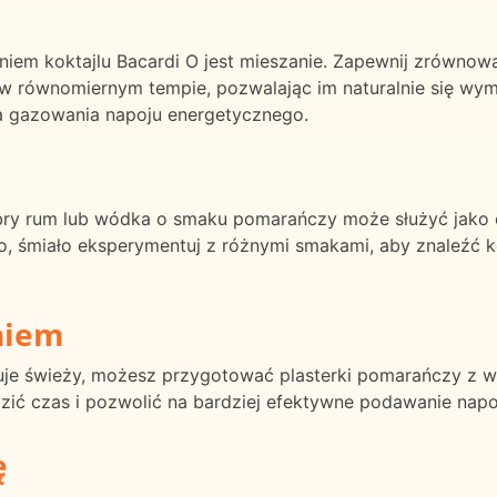
niem koktajlu Bacardi O jest mieszanie. Zapewnij zrówn
 w równomiernym tempie, pozwalając im naturalnie się wy
a gazowania napoju energetycznego.
obry rum lub wódka o smaku pomarańczy może służyć jako o
o, śmiało eksperymentuj z różnymi smakami, aby znaleźć k
niem
akuje świeży, możesz przygotować plasterki pomarańczy z
ić czas i pozwolić na bardziej efektywne podawanie nap
ę