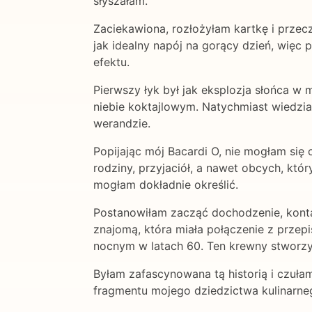
słyszałam.
Zaciekawiona, rozłożyłam kartkę i przec
jak idealny napój na gorący dzień, więc
efektu.
Pierwszy łyk był jak eksplozja słońca 
niebie koktajlowym. Natychmiast wiedział
werandzie.
Popijając mój Bacardi O, nie mogłam się 
rodziny, przyjaciół, a nawet obcych, któ
mogłam dokładnie określić.
Postanowiłam zacząć dochodzenie, kontak
znajomą, która miała połączenie z przep
nocnym w latach 60. Ten krewny stworzył 
Byłam zafascynowana tą historią i czułam
fragmentu mojego dziedzictwa kulinarneg