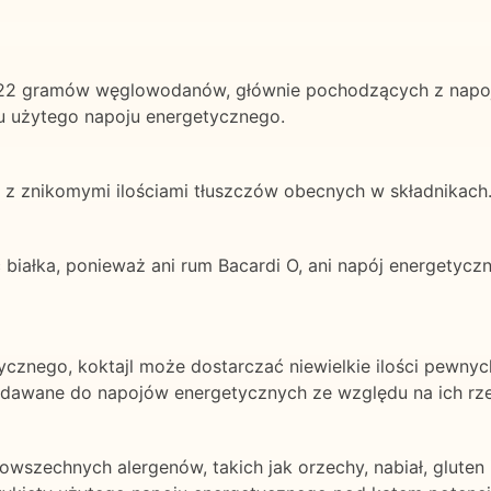
ło 22 gramów węglowodanów, głównie pochodzących z napo
aju użytego napoju energetycznego.
u, z znikomymi ilościami tłuszczów obecnych w składnikach
ć białka, ponieważ ani rum Bacardi O, ani napój energetyc
cznego, koktajl może dostarczać niewielkie ilości pewnych
o dodawane do napojów energetycznych ze względu na ich r
powszechnych alergenów, takich jak orzechy, nabiał, gluten