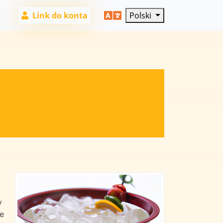
Link do konta
Polski
y
e