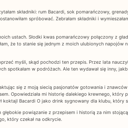
zytałam składniki: rum Bacardi, sok pomarańczowy, grenad
 postanowiłam spróbować. Zebrałam składniki i wymieszał
w moich ustach. Słodki kwas pomarańczowy połączony z gła
am, że to stanie się jednym z moich ulubionych napojów na
oprzeć myśli, skąd pochodzi ten przepis. Przez lata naucz
rych spotkałam w podróżach. Ale ten wydawał się inny, jak
tując się z moją siecią pasjonatów gotowania i znawców k
isem. Opowiedziała mi historię dalekiego krewnego, któr
koktajl Bacardi O jako drink sygnowany dla klubu, który sta
 głębokie powiązanie z przepisem i historią za nim stojącą
o, który czekał na odkrycie.