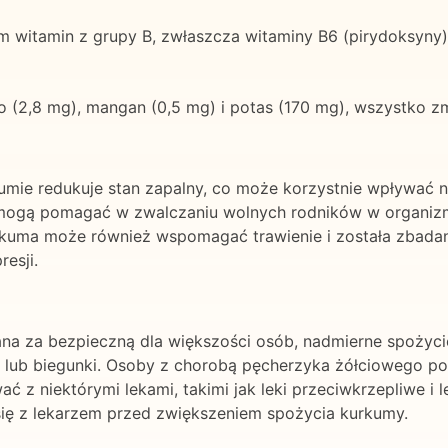
m witamin z grupy B, zwłaszcza witaminy B6 (pirydoksyny), 
zo (2,8 mg), mangan (0,5 mg) i potas (170 mg), wszystko z
mie redukuje stan zapalny, co może korzystnie wpływać na
 mogą pomagać w zwalczaniu wolnych rodników w organizmi
urkuma może również wspomagać trawienie i została zbada
esji.
na za bezpieczną dla większości osób, nadmierne spożyc
 lub biegunki. Osoby z chorobą pęcherzyka żółciowego p
 z niektórymi lekami, takimi jak leki przeciwkrzepliwe i 
się z lekarzem przed zwiększeniem spożycia kurkumy.