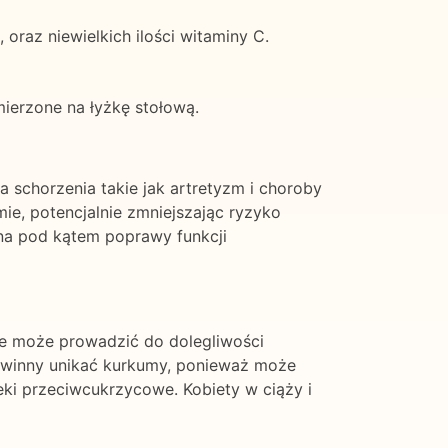
oraz niewielkich ilości witaminy C.
mierzone na łyżkę stołową.
 schorzenia takie jak artretyzm i choroby
e, potencjalnie zmniejszając ryzyko
na pod kątem poprawy funkcji
ie może prowadzić do dolegliwości
owinny unikać kurkumy, ponieważ może
leki przeciwcukrzycowe. Kobiety w ciąży i