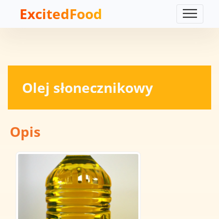
ExcitedFood
Olej słonecznikowy
Opis