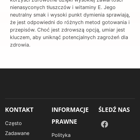
nienasyconych tłuszczów i witaminy E. Jego
neutralny smak i wysoki punkt dymienia sprawiają,
że jest odpowiedni do różnych metod gotowania i
przepisów. Choć jest zdrowszą opcją, umiar jest
kluczem, aby uniknąć potencjalnych zagrożeń dla
zdrowia.
KONTAKT
INFORMACJE
ŚLEDŹ NAS
PRAWNE
Często
Zadawane
Polityka