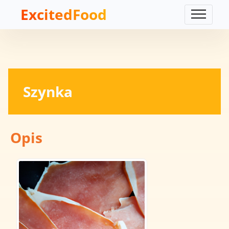
ExcitedFood
Szynka
Opis