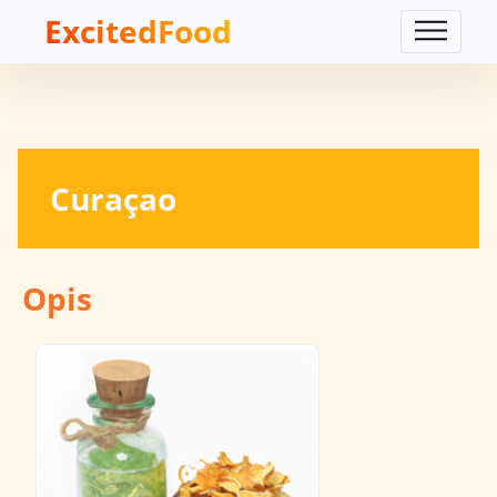
ExcitedFood
Curaçao
Opis