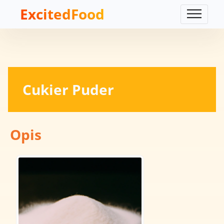
ExcitedFood
Cukier Puder
Opis