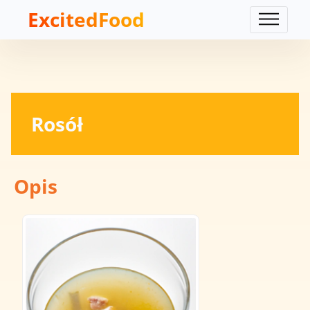
ExcitedFood
Rosół
Opis