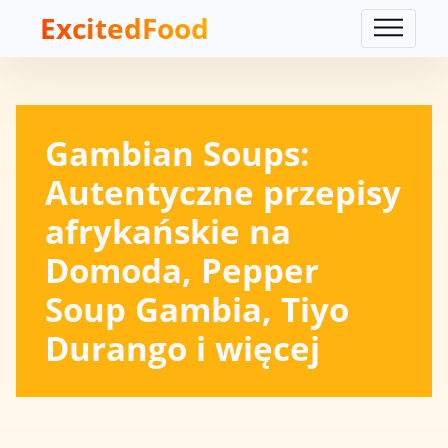
ExcitedFood
Gambian Soups:
Autentyczne przepisy
afrykańskie na
Domoda, Pepper
Soup Gambia, Tiyo
Durango i więcej