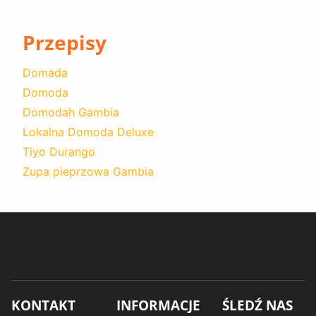
Przepisy
Domada
Domoda
Domodah Gambia
Lokalna Domoda Deluxe
Tiyo Durango
Zupa pieprzowa Gambia
KONTAKT
INFORMACJE
ŚLEDŹ NAS